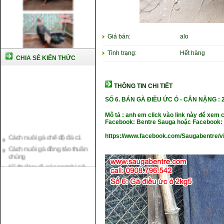
Giá bán:
alo
Tình trạng:
Hết hàng
CHIA SẺ KIẾN THỨC
THÔNG TIN CHI TIẾT
SỐ 6. BÁN GÀ ĐIỀU ỨC Ó
- CÂN NẶNG : 
Mô tả : anh em click vào link này để xem 
Facebook: Bentre Sauga hoặc Facebook: 
Cách nuôi gà chế độ đá c1
https://www.facebook.com/Saugabentre/
Cách nuôi gà đông tảo thuần
chủng
Kỹ thuật nuôi gà con mới nở
Hướng dẫn nuôi gà đá
Tại sao bạn cần biết cách nuôi
gà chọi ?
Cách điều trị bệnh sổ mũi cho
gà