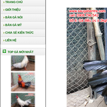
TRANG CHỦ
GIỚI THIỆU
BÁN GÀ NÒI
BÁN GÀ MỸ
CHIA SẺ KIẾN THỨC
LIÊN HỆ
TOP GÀ MỚI NHẤT