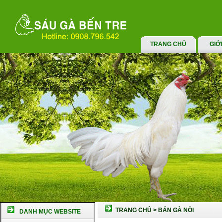
TRANG CHỦ
GIỚ
TRANG CHỦ
>
BÁN GÀ NÒI
DANH MỤC WEBSITE