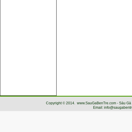
Copyright
©
2014.
www.SauGaBenTre.com - Sáu Gà Bến
Email: info@saugabentr