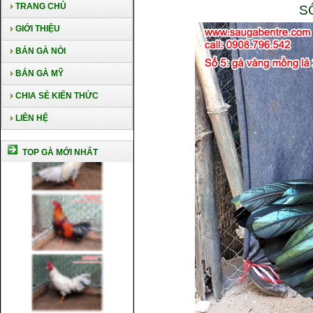
TRANG CHỦ
S
GIỚI THIỆU
BÁN GÀ NÒI
BÁN GÀ MỸ
CHIA SẺ KIẾN THỨC
LIÊN HỆ
TOP GÀ MỚI NHẤT