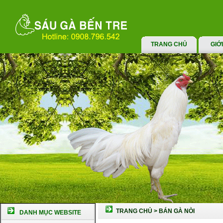
TRANG CHỦ
GIỚ
TRANG CHỦ
>
BÁN GÀ NÒI
DANH MỤC WEBSITE