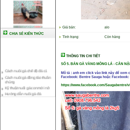
Giá bán:
alo
CHIA SẺ KIẾN THỨC
Tình trạng:
Còn hàng
THÔNG TIN CHI TIẾT
SỐ 5. BÁN
GÀ VÀNG MỒNG LÁ - CÂN NẶN
Cách nuôi gà chế độ đá c1
Cách nuôi gà đông tảo thuần
Mô tả : anh em click vào link này để xem 
chủng
Facebook: Bentre Sauga hoặc Facebook: 
Kỹ thuật nuôi gà con mới nở
https://www.facebook.com/Saugabentre/
Hướng dẫn nuôi gà đá
Tại sao bạn cần biết cách nuôi
gà chọi ?
Cách điều trị bệnh sổ mũi cho
gà