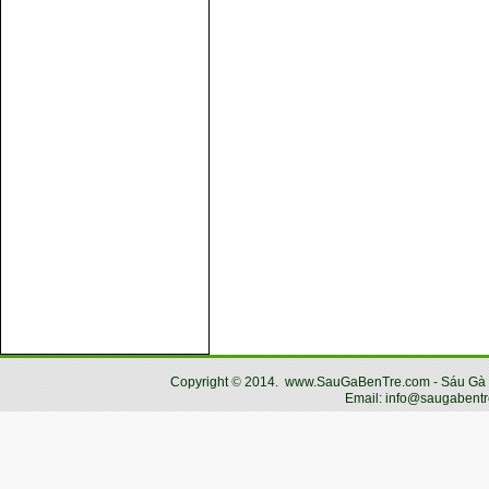
Copyright
©
2014.
www.SauGaBenTre.com - Sáu Gà Bến
Email: info@saugabentr