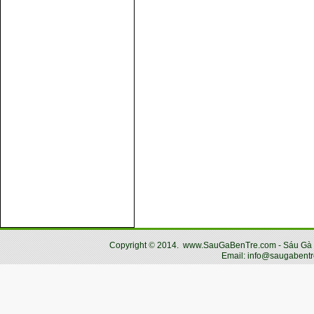
Copyright
©
2014.
www.SauGaBenTre.com - Sáu Gà Bến
Email: info@saugabentr