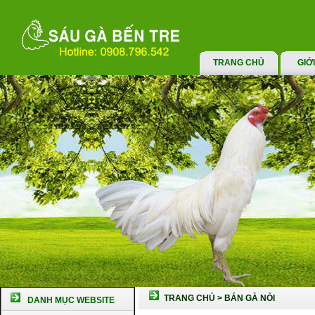
TRANG CHỦ
GIỚ
TRANG CHỦ
>
BÁN GÀ NÒI
DANH MỤC WEBSITE