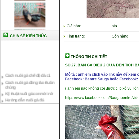
Giá bán:
alo
CHIA SẺ KIẾN THỨC
Tình trạng:
Còn hàng
THÔNG TIN CHI TIẾT
SỐ 27. BÁN GÀ ĐIỀU 2 CỰA ĐEN TÍCH B
Cách nuôi gà chế độ đá c1
Mô tả : anh em click vào link này để xem 
Cách nuôi gà đông tảo thuần
Facebook: Bentre Sauga hoặc Facebook: 
chủng
Kỹ thuật nuôi gà con mới nở
( anh em nào không coi được clip xổ vui lòn
Hướng dẫn nuôi gà đá
https://www.facebook.com/Saugabentre/vi
Tại sao bạn cần biết cách nuôi
gà chọi ?
Cách điều trị bệnh sổ mũi cho
gà