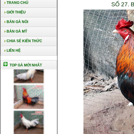
TRANG CHỦ
SỐ 27. 
GIỚI THIỆU
BÁN GÀ NÒI
BÁN GÀ MỸ
CHIA SẺ KIẾN THỨC
LIÊN HỆ
TOP GÀ MỚI NHẤT