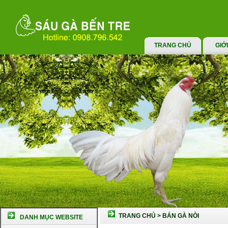
TRANG CHỦ
GIỚ
TRANG CHỦ
>
BÁN GÀ NÒI
DANH MỤC WEBSITE