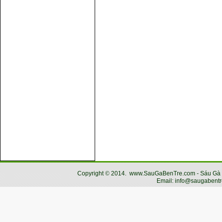
Copyright
©
2014.
www.SauGaBenTre.com - Sáu Gà Bến
Email: info@saugabentr