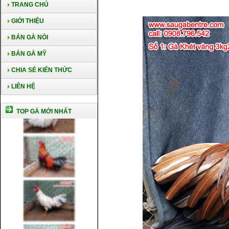
TRANG CHỦ
GIỚI THIỆU
BÁN GÀ NÒI
BÁN GÀ MỸ
CHIA SẺ KIẾN THỨC
LIÊN HỆ
TOP GÀ MỚI NHẤT