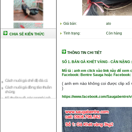
Giá bán:
alo
Tình trạng:
Còn hàng
CHIA SẺ KIẾN THỨC
THÔNG TIN CHI TIẾT
SỐ 1. BÁN GÀ KHÉT VÀNG - CÂN NẶNG
Mô tả : anh em click vào link này để xem 
Facebook: Bentre Sauga hoặc Facebook: 
Cách nuôi gà chế độ đá c1
Cách nuôi gà đông tảo thuần
( anh em nào không coi được clip xổ v
chủng
)
Kỹ thuật nuôi gà con mới nở
https://www.facebook.com/Saugabentre/
Hướng dẫn nuôi gà đá
Tại sao bạn cần biết cách nuôi
gà chọi ?
Cách điều trị bệnh sổ mũi cho
gà