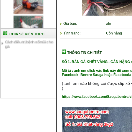
Cách nuôi gà đông tảo thuần
chủng
Kỹ thuật nuôi gà con mới nở
Hướng dẫn nuôi gà đá
Giá bán:
alo
Tại sao bạn cần biết cách nuôi
gà chọi ?
Tình trạng:
Còn hàng
CHIA SẺ KIẾN THỨC
Cách điều trị bệnh sổ mũi cho
gà
THÔNG TIN CHI TIẾT
SỐ 1. BÁN GÀ KHÉT VÀNG - CÂN NẶNG
Mô tả : anh em click vào link này để xem 
Facebook: Bentre Sauga hoặc Facebook: 
( anh em nào không coi được clip xổ v
)
https://www.facebook.com/Saugabentre/