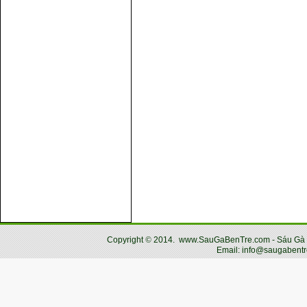
Copyright
©
2014.
www.SauGaBenTre.com - Sáu Gà Bến
Email: info@saugabentr