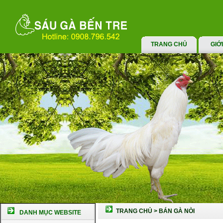
TRANG CHỦ
GIỚ
TRANG CHỦ
>
BÁN GÀ NÒI
DANH MỤC WEBSITE