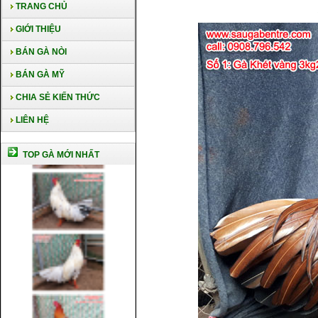
TRANG CHỦ
GIỚI THIỆU
BÁN GÀ NÒI
BÁN GÀ MỸ
CHIA SẺ KIẾN THỨC
LIÊN HỆ
TOP GÀ MỚI NHẤT
Cách nuôi gà chế độ đá c1