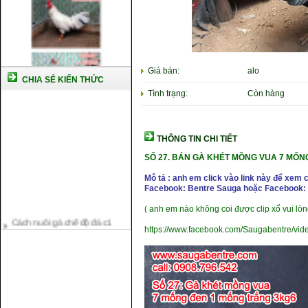
Giá bán:
alo
CHIA SẺ KIẾN THỨC
Tình trạng:
Còn hàng
THÔNG TIN CHI TIẾT
SỐ 27. BÁN GÀ KHÉT MỒNG VUA 7 MỐN
Mô tả : anh em click vào link này để xem 
Facebook: Bentre Sauga hoặc Facebook: 
( anh em nào không coi được clip xổ vui lòn
Cách nuôi gà chế độ đá c1
Cách nuôi gà đông tảo thuần
https://www.facebook.com/Saugabentre/vi
chủng
Kỹ thuật nuôi gà con mới nở
Hướng dẫn nuôi gà đá
Tại sao bạn cần biết cách nuôi
gà chọi ?
Cách điều trị bệnh sổ mũi cho