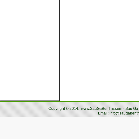
Copyright
©
2014.
www.SauGaBenTre.com - Sáu Gà Bến
Email: info@saugabentr