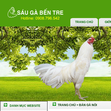
TRANG CHỦ
GIỚ
TRANG CHỦ
>
BÁN GÀ NÒI
DANH MỤC WEBSITE