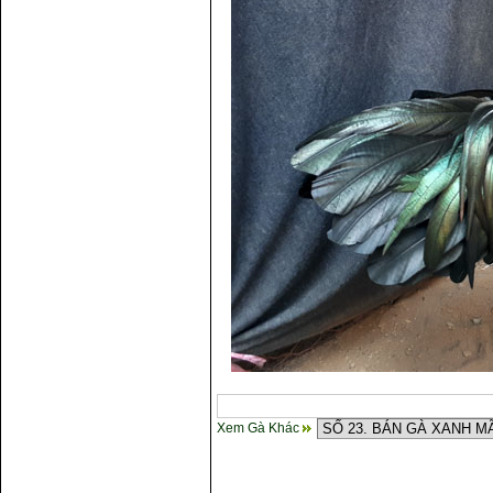
gà chọi ?
Cách điều trị bệnh sổ mũi cho
gà
Xem Gà Khác