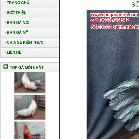
TRANG CHỦ
SỐ
GIỚI THIỆU
BÁN GÀ NÒI
BÁN GÀ MỸ
CHIA SẺ KIẾN THỨC
LIÊN HỆ
TOP GÀ MỚI NHẤT