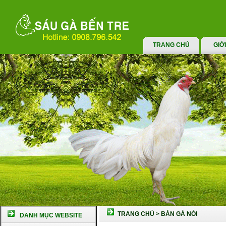
TRANG CHỦ
GIỚ
TRANG CHỦ
>
BÁN GÀ NÒI
DANH MỤC WEBSITE