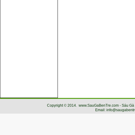
Copyright
©
2014.
www.SauGaBenTre.com - Sáu Gà Bến
Email: info@saugabentr