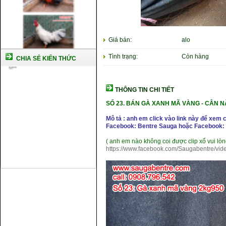
Giá bán:
alo
Tình trạng:
Còn hàng
CHIA SẺ KIẾN THỨC
THÔNG TIN CHI TIẾT
SỐ 23. BÁN GÀ XANH MÃ VÀNG -
CÂN NẶ
Mô tả : anh em click vào link này để xem 
Facebook: Bentre Sauga hoặc Facebook: 
( anh em nào không coi được clip xổ vui lòn
https://www.facebook.com/Saugabentre/vi
Cách nuôi gà chế độ đá c1
Cách nuôi gà đông tảo thuần
chủng
Kỹ thuật nuôi gà con mới nở
Hướng dẫn nuôi gà đá
Tại sao bạn cần biết cách nuôi