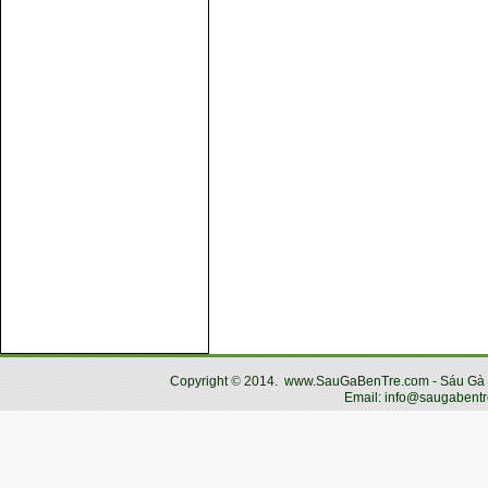
Copyright
©
2014.
www.SauGaBenTre.com - Sáu Gà Bến
Email: info@saugabentr