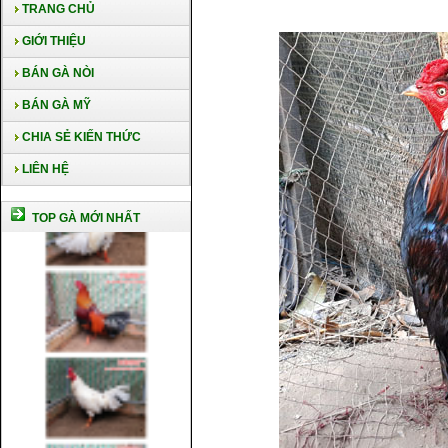
TRANG CHỦ
GIỚI THIỆU
BÁN GÀ NÒI
BÁN GÀ MỸ
CHIA SẺ KIẾN THỨC
LIÊN HỆ
TOP GÀ MỚI NHẤT