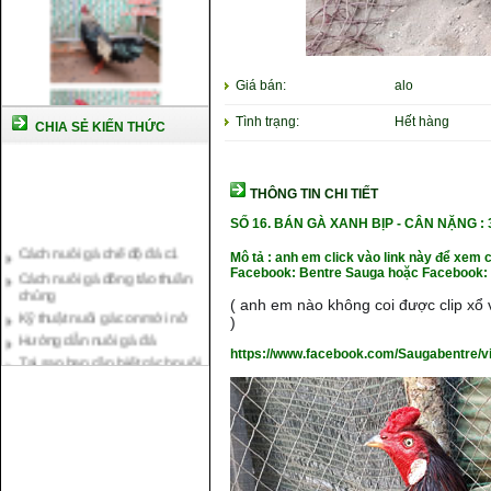
Giá bán:
alo
Tình trạng:
Hết hàng
CHIA SẺ KIẾN THỨC
THÔNG TIN CHI TIẾT
SỐ 16.
BÁN GÀ XANH BỊP
- CÂN NẶ
NG : 
Cách nuôi gà chế độ đá c1
Mô tả : anh em click vào link này để xem 
Cách nuôi gà đông tảo thuần
Facebook: Bentre Sauga hoặc Facebook: 
chủng
Kỹ thuật nuôi gà con mới nở
( anh em nào không coi được clip xổ v
Hướng dẫn nuôi gà đá
)
Tại sao bạn cần biết cách nuôi
https://www.facebook.com/Saugabentre/
gà chọi ?
Cách điều trị bệnh sổ mũi cho
gà