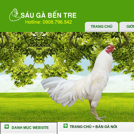
TRANG CHỦ
GIỚ
TRANG CHỦ
>
BÁN GÀ NÒI
DANH MỤC WEBSITE