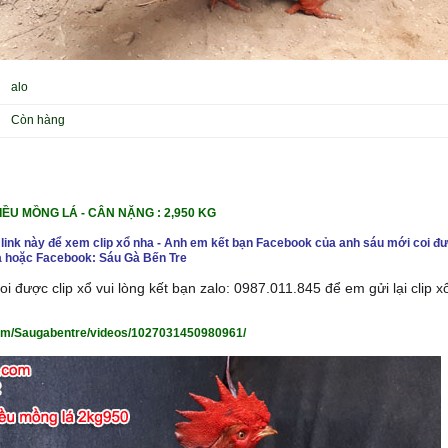
alo
Còn hàng
IỀU MỒNG LÁ -
CÂN NẶNG : 2,950 KG
 link này để xem clip xổ nha - Anh em kết bạn Facebook của anh sáu mới coi đư
 hoặc Facebook: Sáu Gà Bến Tre
i được clip xổ vui lòng kết bạn zalo: 0987.011.845 để em gửi lại clip 
om/Saugabentre/videos/1027031450980961/