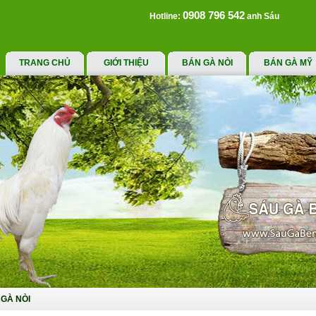
0908 796 542
Hotline:
anh Sáu
TRANG CHỦ
GIỚI THIỆU
BÁN GÀ NÒI
BÁN GÀ MỸ
GÀ NÒI