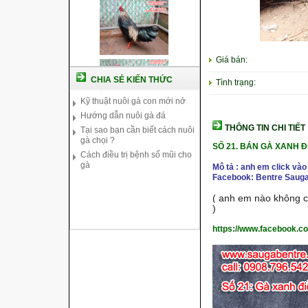
Cách nuôi gà chế độ đá c1
Cách nuôi gà đông tảo thuần
Giá bán:
chủng
CHIA SẺ KIẾN THỨC
Tình trạng:
Kỹ thuật nuôi gà con mới nở
Hướng dẫn nuôi gà đá
Tại sao bạn cần biết cách nuôi
gà chọi ?
THÔNG TIN CHI TIẾT
Cách điều trị bệnh sổ mũi cho
SỐ 21. BÁN GÀ XANH Đ
gà
Mô tả : anh em click vào
Facebook: Bentre Sauga
( anh em nào không co
)
https://www.facebook.c