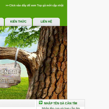
>> Click vào đây để xem Top gà mới cập nhật
KIẾN THỨC
LIÊN HỆ
NHẬP TÊN GÀ CẦN TÌM
Nhập tên con gà bạn cần tìm