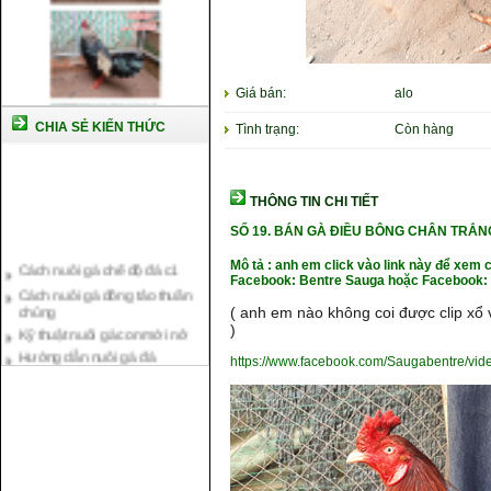
Giá bán:
alo
CHIA SẺ KIẾN THỨC
Tình trạng:
Còn hàng
THÔNG TIN CHI TIẾT
SỐ 19.
BÁN GÀ ĐIỀU BÔNG CHÂN TRẮ
Cách nuôi gà chế độ đá c1
Mô tả : anh em click vào link này để xem 
Cách nuôi gà đông tảo thuần
Facebook: Bentre Sauga hoặc Facebook: 
chủng
( anh em nào không coi được clip xổ v
Kỹ thuật nuôi gà con mới nở
)
Hướng dẫn nuôi gà đá
Tại sao bạn cần biết cách nuôi
https://www.facebook.com/Saugabentre/vi
gà chọi ?
Cách điều trị bệnh sổ mũi cho
gà