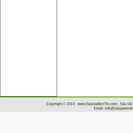
Copyright
©
2014.
www.SauGaBenTre.com - Sáu Gà Bến
Email: info@saugabentr