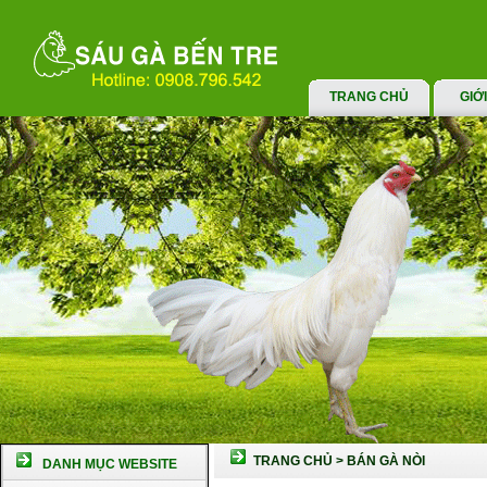
TRANG CHỦ
GIỚ
TRANG CHỦ
>
BÁN GÀ NÒI
DANH MỤC WEBSITE