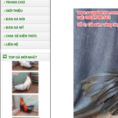
TRANG CHỦ
GIỚI THIỆU
BÁN GÀ NÒI
BÁN GÀ MỸ
CHIA SẺ KIẾN THỨC
LIÊN HỆ
TOP GÀ MỚI NHẤT