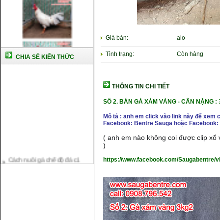
Giá bán:
alo
Tình trạng:
Còn hàng
CHIA SẺ KIẾN THỨC
THÔNG TIN CHI TIẾT
SỐ 2. BÁN GÀ XÁM VÀNG
- CÂN NẶNG : 
Mô tả : anh em click vào link này để xem 
Facebook: Bentre Sauga hoặc Facebook: 
( anh em nào không coi được clip xổ v
)
Cách nuôi gà chế độ đá c1
https://www.facebook.com/Saugabentre/
Cách nuôi gà đông tảo thuần
chủng
Kỹ thuật nuôi gà con mới nở
Hướng dẫn nuôi gà đá
Tại sao bạn cần biết cách nuôi
gà chọi ?
Cách điều trị bệnh sổ mũi cho