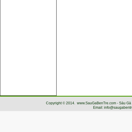
Copyright
©
2014.
www.SauGaBenTre.com - Sáu Gà Bến
Email: info@saugabentr