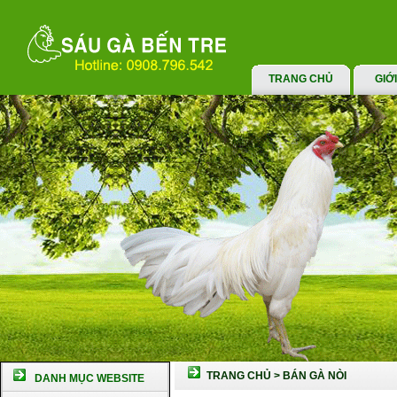
TRANG CHỦ
GIỚ
TRANG CHỦ
>
BÁN GÀ NÒI
DANH MỤC WEBSITE