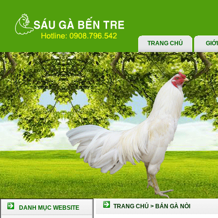
TRANG CHỦ
GIỚ
TRANG CHỦ
>
BÁN GÀ NÒI
DANH MỤC WEBSITE