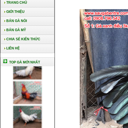
TRANG CHỦ
GIỚI THIỆU
BÁN GÀ NÒI
BÁN GÀ MỸ
CHIA SẺ KIẾN THỨC
LIÊN HỆ
TOP GÀ MỚI NHẤT