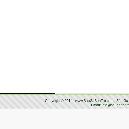
Copyright
©
2014.
www.SauGaBenTre.com - Sáu Gà Bến
Email: info@saugabentr