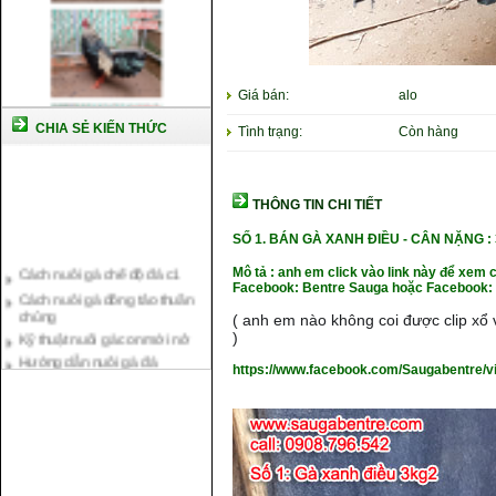
Giá bán:
alo
CHIA SẺ KIẾN THỨC
Tình trạng:
Còn hàng
THÔNG TIN CHI TIẾT
SỐ 1. BÁN GÀ XANH ĐIỀU - CÂN NẶNG
:
Cách nuôi gà chế độ đá c1
Mô tả : anh em click vào link này để xem 
Cách nuôi gà đông tảo thuần
Facebook: Bentre Sauga hoặc Facebook: 
chủng
Kỹ thuật nuôi gà con mới nở
( anh em nào không coi được clip xổ v
)
Hướng dẫn nuôi gà đá
Tại sao bạn cần biết cách nuôi
https://www.facebook.com/Saugabentre/
gà chọi ?
Cách điều trị bệnh sổ mũi cho
gà