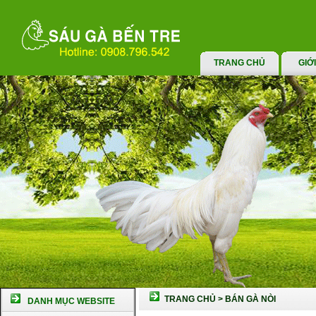
TRANG CHỦ
GIỚ
TRANG CHỦ
>
BÁN GÀ NÒI
DANH MỤC WEBSITE