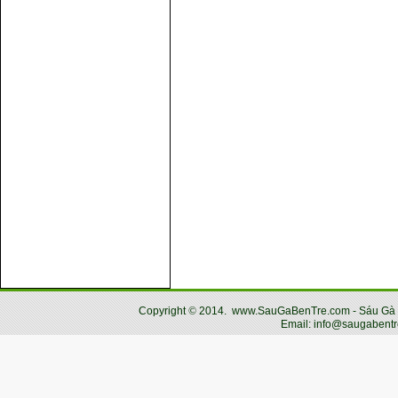
Copyright
©
2014.
www.SauGaBenTre.com - Sáu Gà Bến
Email: info@saugabentr