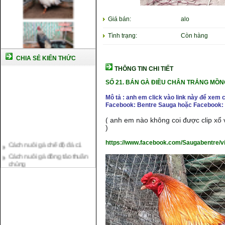
Giá bán:
alo
Tình trạng:
Còn hàng
CHIA SẺ KIẾN THỨC
THÔNG TIN CHI TIẾT
SỐ 21. BÁN GÀ ĐIỀU CHÂN TRẮNG MỒN
Mô tả : anh em click vào link này để xem 
Facebook: Bentre Sauga hoặc Facebook: 
( anh em nào không coi được clip xổ v
)
Cách nuôi gà chế độ đá c1
https://www.facebook.com/Saugabentre/
Cách nuôi gà đông tảo thuần
chủng
Kỹ thuật nuôi gà con mới nở
Hướng dẫn nuôi gà đá
Tại sao bạn cần biết cách nuôi
gà chọi ?
Cách điều trị bệnh sổ mũi cho
gà