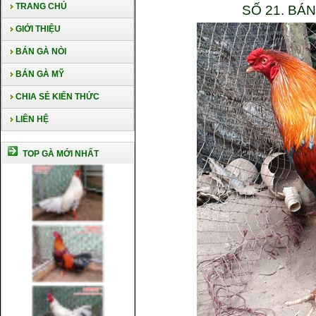
TRANG CHỦ
SỐ 21. BÁ
GIỚI THIỆU
BÁN GÀ NÒI
BÁN GÀ MỸ
CHIA SẺ KIẾN THỨC
LIÊN HỆ
TOP GÀ MỚI NHẤT