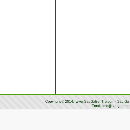
Copyright
©
2014.
www.SauGaBenTre.com - Sáu Gà Bến
Email: info@saugabentr