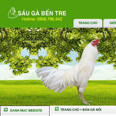
TRANG CHỦ
GIỚ
TRANG CHỦ
>
BÁN GÀ NÒI
DANH MỤC WEBSITE