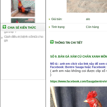
Cách nuôi gà chế độ đá c1
Cách nuôi gà đông tảo thuần
chủng
Kỹ thuật nuôi gà con mới nở
Hướng dẫn nuôi gà đá
Giá bán:
alo
Tại sao bạn cần biết cách nuôi
Tình trạng:
Còn hàng
gà chọi ?
CHIA SẺ KIẾN THỨC
Cách điều trị bệnh sổ mũi cho
gà
THÔNG TIN CHI TIẾT
SỐ 9.
BÁN GÀ XÁM CÚ CHÂN XANH MỒ
Mô tả : anh em click vào link này để xem 
Facebook: Bentre Sauga hoặc Facebook: 
( anh em nào không coi được clip xổ v
)
https://www.facebook.com/Saugabentre/