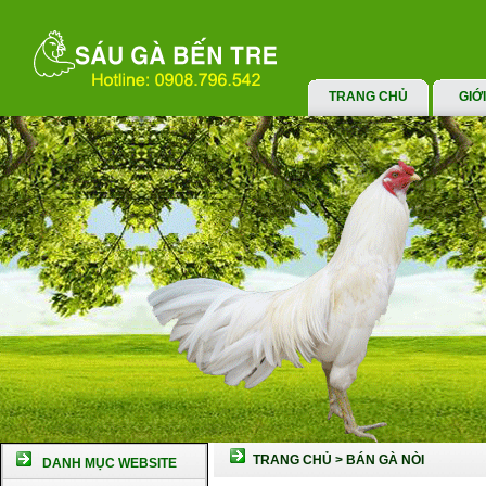
TRANG CHỦ
GIỚ
TRANG CHỦ
>
BÁN GÀ NÒI
DANH MỤC WEBSITE