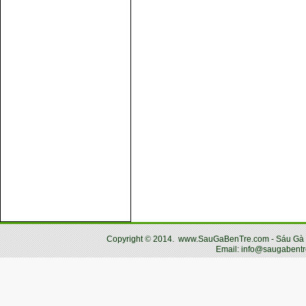
Copyright
©
2014.
www.SauGaBenTre.com - Sáu Gà Bến
Email: info@saugabentr