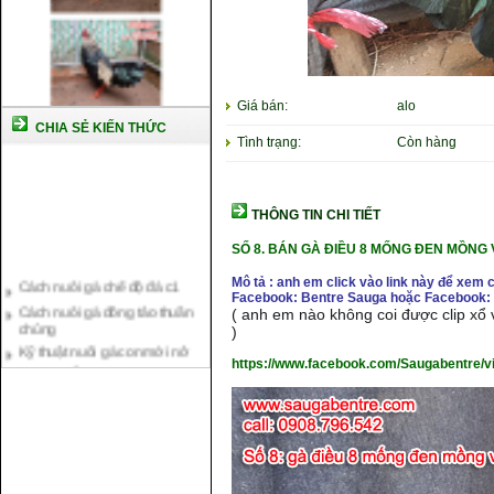
Giá bán:
alo
CHIA SẺ KIẾN THỨC
Tình trạng:
Còn hàng
THÔNG TIN CHI TIẾT
SỐ 8.
BÁN GÀ ĐIỀU 8 MỐNG ĐEN MỒNG 
Cách nuôi gà chế độ đá c1
Mô tả : anh em click vào link này để xem 
Cách nuôi gà đông tảo thuần
Facebook: Bentre Sauga hoặc Facebook: 
chủng
( anh em nào không coi được clip xổ v
)
Kỹ thuật nuôi gà con mới nở
Hướng dẫn nuôi gà đá
https://www.facebook.com/Saugabentre/
Tại sao bạn cần biết cách nuôi
gà chọi ?
Cách điều trị bệnh sổ mũi cho
gà