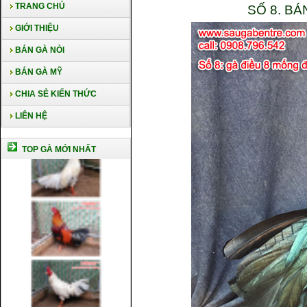
TRANG CHỦ
SỐ 8. B
GIỚI THIỆU
BÁN GÀ NÒI
BÁN GÀ MỸ
CHIA SẺ KIẾN THỨC
LIÊN HỆ
TOP GÀ MỚI NHẤT