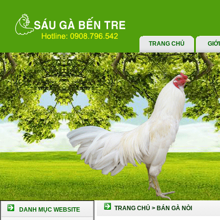
TRANG CHỦ
GIỚ
TRANG CHỦ
>
BÁN GÀ NÒI
DANH MỤC WEBSITE