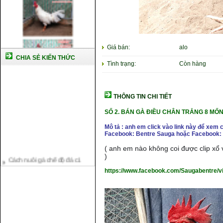
Giá bán:
alo
CHIA SẺ KIẾN THỨC
Tình trạng:
Còn hàng
THÔNG TIN CHI TIẾT
SỐ 2. BÁN GÀ ĐIỀU CHÂN TRẮNG 8 MỐ
Mô tả : anh em click vào link này để xem 
Facebook: Bentre Sauga hoặc Facebook: 
( anh em nào không coi được clip xổ v
Cách nuôi gà chế độ đá c1
)
Cách nuôi gà đông tảo thuần
chủng
https://www.facebook.com/Saugabentre/
Kỹ thuật nuôi gà con mới nở
Hướng dẫn nuôi gà đá
Tại sao bạn cần biết cách nuôi
gà chọi ?
Cách điều trị bệnh sổ mũi cho