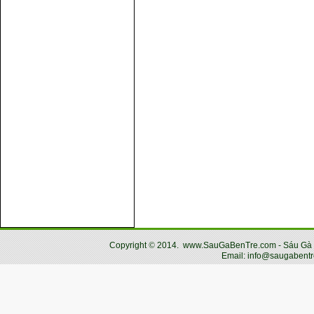
Copyright
©
2014.
www.SauGaBenTre.com - Sáu Gà Bến
Email: info@saugabentr