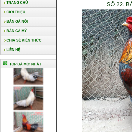
TRANG CHỦ
SỐ 22. 
GIỚI THIỆU
BÁN GÀ NÒI
BÁN GÀ MỸ
CHIA SẺ KIẾN THỨC
LIÊN HỆ
TOP GÀ MỚI NHẤT