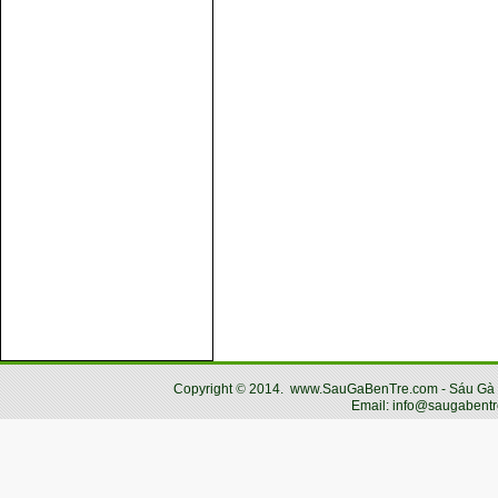
Copyright
©
2014.
www.SauGaBenTre.com - Sáu Gà Bến
Email: info@saugabentr