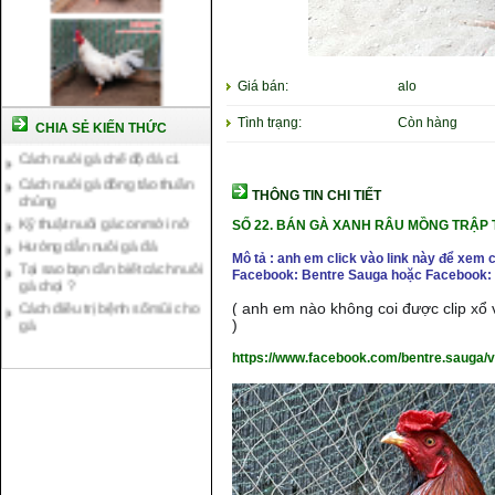
Giá bán:
alo
Tình trạng:
Còn hàng
CHIA SẺ KIẾN THỨC
Cách nuôi gà chế độ đá c1
Cách nuôi gà đông tảo thuần
chủng
THÔNG TIN CHI TIẾT
Kỹ thuật nuôi gà con mới nở
Hướng dẫn nuôi gà đá
SỐ 22. BÁN GÀ XANH RÂU MỒNG TRẬP T
Tại sao bạn cần biết cách nuôi
Mô tả : anh em click vào link này để xem 
gà chọi ?
Facebook: Bentre Sauga hoặc Facebook: 
Cách điều trị bệnh sổ mũi cho
gà
( anh em nào không coi được clip xổ v
)
https://www.facebook.com/bentre.sauga/