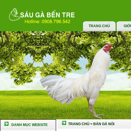
TRANG CHỦ
GIỚ
TRANG CHỦ
>
BÁN GÀ NÒI
DANH MỤC WEBSITE