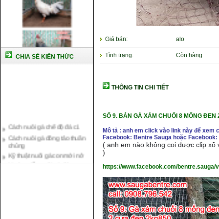
Giá bán:
alo
Tình trạng:
Còn hàng
CHIA SẺ KIẾN THỨC
THÔNG TIN CHI TIẾT
SỐ 9.
BÁN GÀ XÁM CHUỐI 8 MỐNG ĐEN 
Cách nuôi gà chế độ đá c1
Cách nuôi gà đông tảo thuần
Mô tả : anh em click vào link này để xem 
chủng
Facebook: Bentre Sauga hoặc Facebook: 
( anh em nào không coi được clip xổ v
Kỹ thuật nuôi gà con mới nở
)
Hướng dẫn nuôi gà đá
https://www.facebook.com/bentre.sauga/
Tại sao bạn cần biết cách nuôi
gà chọi ?
Cách điều trị bệnh sổ mũi cho
gà