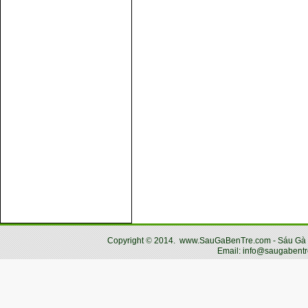
Copyright
©
2014.
www.SauGaBenTre.com - Sáu Gà Bến
Email: info@saugabentr