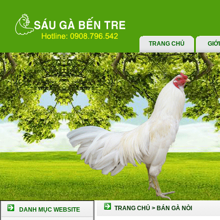
TRANG CHỦ
GIỚ
TRANG CHỦ
>
BÁN GÀ NÒI
DANH MỤC WEBSITE