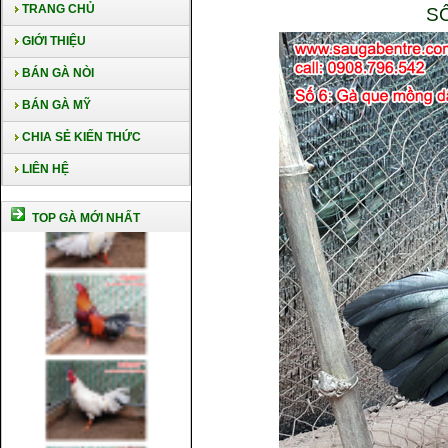
TRANG CHỦ
S
GIỚI THIỆU
BÁN GÀ NÒI
BÁN GÀ MỸ
CHIA SẺ KIẾN THỨC
LIÊN HỆ
TOP GÀ MỚI NHẤT