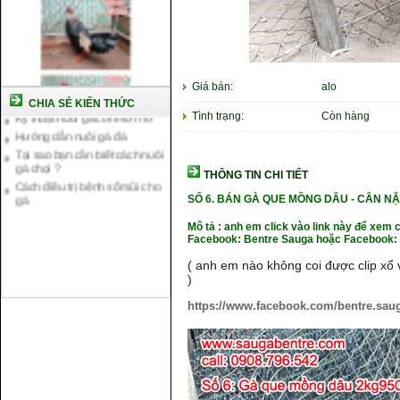
Cách nuôi gà chế độ đá c1
Cách nuôi gà đông tảo thuần
chủng
Giá bán:
alo
Kỹ thuật nuôi gà con mới nở
CHIA SẺ KIẾN THỨC
Tình trạng:
Còn hàng
Hướng dẫn nuôi gà đá
Tại sao bạn cần biết cách nuôi
gà chọi ?
Cách điều trị bệnh sổ mũi cho
THÔNG TIN CHI TIẾT
gà
SỐ 6. BÁN GÀ QUE MỒNG DÂU
- CÂN NẶ
Mô tả : anh em click vào link này để xem 
Facebook: Bentre Sauga hoặc Facebook: 
( anh em nào không coi được clip xổ v
)
https://www.facebook.com/bentre.sau