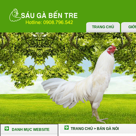
TRANG CHỦ
GIỚ
TRANG CHỦ
>
BÁN GÀ NÒI
DANH MỤC WEBSITE