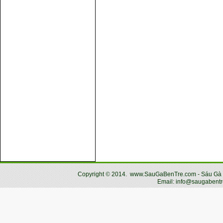
Copyright
©
2014.
www.SauGaBenTre.com - Sáu Gà Bến
Email: info@saugabentr