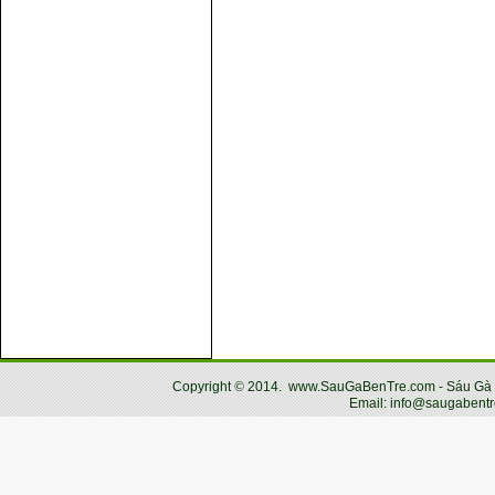
Copyright
©
2014.
www.SauGaBenTre.com - Sáu Gà Bến
Email: info@saugabentr