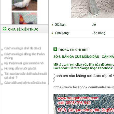
Giá bán:
alo
CHIA SẺ KIẾN THỨC
Tình trạng:
Còn hàng
Cách nuôi gà chế độ đá c1
Cách nuôi gà đông tảo thuần
THÔNG TIN CHI TIẾT
chủng
SỐ 6. BÁN GÀ QUE MỒNG DÂU
- CÂN NẶ
Kỹ thuật nuôi gà con mới nở
Hướng dẫn nuôi gà đá
Mô tả : anh em click vào link này để xem 
Facebook: Bentre Sauga hoặc Facebook: 
Tại sao bạn cần biết cách nuôi
gà chọi ?
( anh em nào không coi được clip xổ v
Cách điều trị bệnh sổ mũi cho
)
gà
https://www.facebook.com/bentre.sau