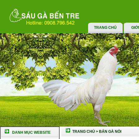
TRANG CHỦ
GIỚ
TRANG CHỦ
>
BÁN GÀ NÒI
DANH MỤC WEBSITE