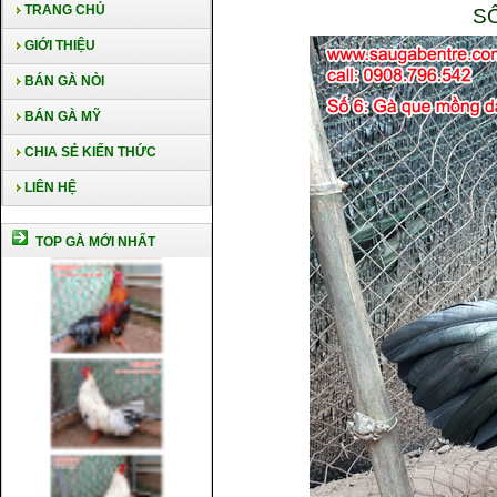
TRANG CHỦ
S
GIỚI THIỆU
BÁN GÀ NÒI
BÁN GÀ MỸ
CHIA SẺ KIẾN THỨC
LIÊN HỆ
TOP GÀ MỚI NHẤT