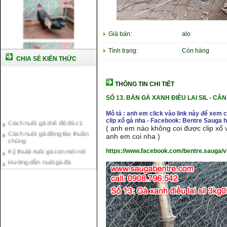
Giá bán:
alo
Tình trạng:
Còn hàng
CHIA SẺ KIẾN THỨC
THÔNG TIN CHI TIẾT
SỐ 13.
BÁN GÀ XANH ĐIỀU LAI SIL - CÂ
Mô tả : anh em click vào link này để xem
Cách nuôi gà chế độ đá c1
clip xổ gà nha - Facebook: Bentre Sauga
Cách nuôi gà đông tảo thuần
( anh em nào không coi được clip xổ v
chủng
anh em coi nha )
Kỹ thuật nuôi gà con mới nở
https://www.facebook.com/bentre.sauga/
Hướng dẫn nuôi gà đá
Tại sao bạn cần biết cách nuôi
gà chọi ?
Cách điều trị bệnh sổ mũi cho
gà