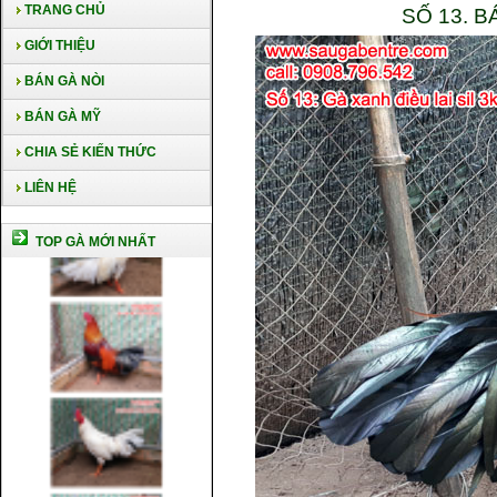
TRANG CHỦ
SỐ 13. B
GIỚI THIỆU
BÁN GÀ NÒI
BÁN GÀ MỸ
CHIA SẺ KIẾN THỨC
LIÊN HỆ
TOP GÀ MỚI NHẤT