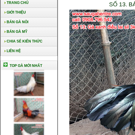
TRANG CHỦ
SỐ 13. B
GIỚI THIỆU
BÁN GÀ NÒI
BÁN GÀ MỸ
CHIA SẺ KIẾN THỨC
LIÊN HỆ
TOP GÀ MỚI NHẤT