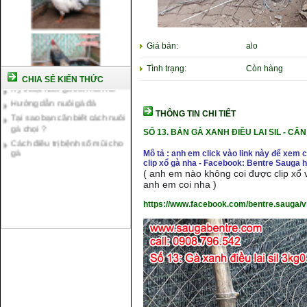
Cách nuôi gà chế độ đá c1
Giá bán:
alo
Cách nuôi gà đông tảo thuần
chủng
Tình trạng:
Còn hàng
Kỹ thuật nuôi gà con mới nở
CHIA SẺ KIẾN THỨC
Hướng dẫn nuôi gà đá
Tại sao bạn cần biết cách nuôi
THÔNG TIN CHI TIẾT
gà chọi ?
Cách điều trị bệnh sổ mũi cho
SỐ 13.
BÁN GÀ XANH ĐIỀU LAI SIL - CÂ
gà
Mô tả : anh em click vào link này để xem
clip xổ gà nha - Facebook: Bentre Sauga
( anh em nào không coi được clip xổ v
anh em coi nha )
https://www.facebook.com/bentre.sauga/