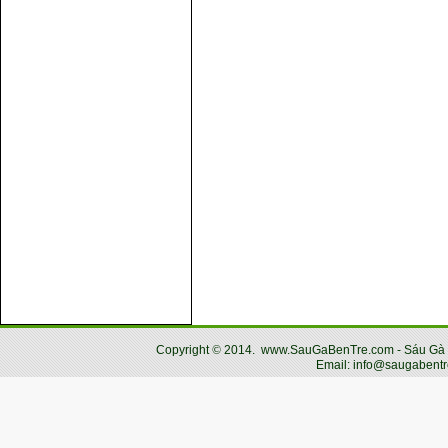
Copyright
©
2014.
www.SauGaBenTre.com - Sáu Gà Bến
Email: info@saugabentr