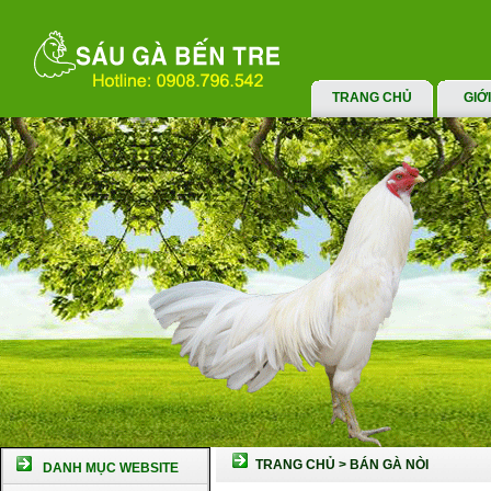
TRANG CHỦ
GIỚ
TRANG CHỦ
>
BÁN GÀ NÒI
DANH MỤC WEBSITE