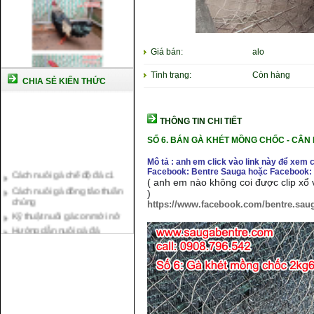
Giá bán:
alo
Tình trạng:
Còn hàng
CHIA SẺ KIẾN THỨC
THÔNG TIN CHI TIẾT
SỐ 6. BÁN GÀ KHÉT MỒNG CHỐC
- CÂN 
Mô tả : anh em click vào link này để xem 
Cách nuôi gà chế độ đá c1
Facebook: Bentre Sauga hoặc Facebook: 
Cách nuôi gà đông tảo thuần
( anh em nào không coi được clip xổ v
chủng
)
Kỹ thuật nuôi gà con mới nở
https://www.facebook.com/bentre.sau
Hướng dẫn nuôi gà đá
Tại sao bạn cần biết cách nuôi
gà chọi ?
Cách điều trị bệnh sổ mũi cho
gà