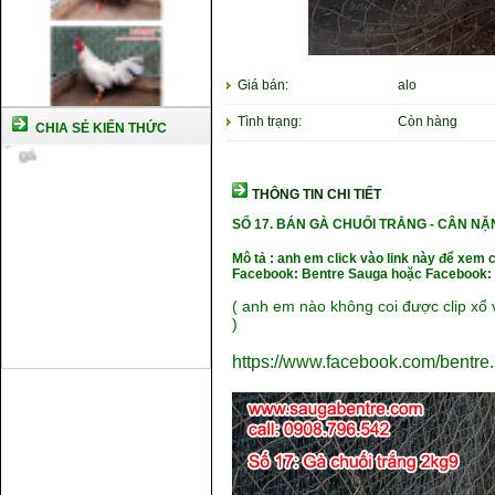
chủng
Kỹ thuật nuôi gà con mới nở
Hướng dẫn nuôi gà đá
Tại sao bạn cần biết cách nuôi
Giá bán:
alo
gà chọi ?
Cách điều trị bệnh sổ mũi cho
Tình trạng:
Còn hàng
CHIA SẺ KIẾN THỨC
gà
THÔNG TIN CHI TIẾT
SỐ 17.
BÁN GÀ CHUỐI TRẮNG
- CÂN NẶ
Mô tả : anh em click vào link này để xem 
Facebook: Bentre Sauga hoặc Facebook: 
( anh em nào không coi được clip xổ v
)
https://www.facebook.com/bentr