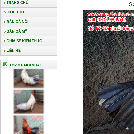
TRANG CHỦ
S
GIỚI THIỆU
BÁN GÀ NÒI
BÁN GÀ MỸ
CHIA SẺ KIẾN THỨC
LIÊN HỆ
TOP GÀ MỚI NHẤT
Cách nuôi gà chế độ đá c1
Cách nuôi gà đông tảo thuần