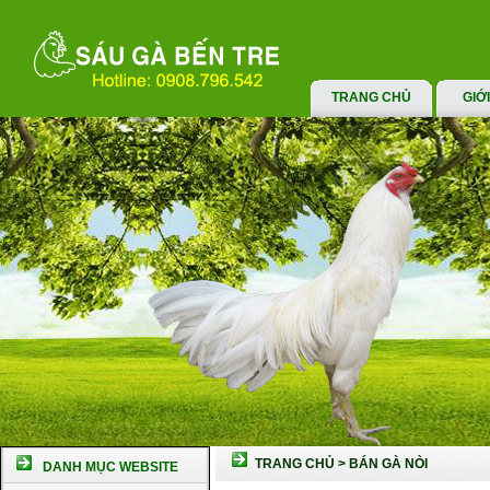
TRANG CHỦ
GIỚ
TRANG CHỦ
>
BÁN GÀ NÒI
DANH MỤC WEBSITE