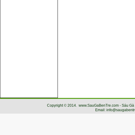
Copyright
©
2014.
www.SauGaBenTre.com - Sáu Gà Bến
Email: info@saugabentr