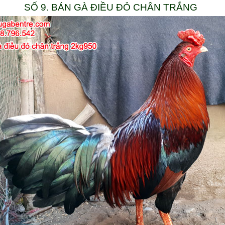
SỐ 9. BÁN GÀ ĐIỀU ĐỎ CHÂN TRẮNG