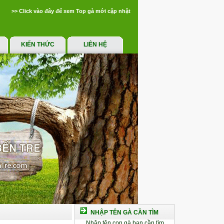
>> Click vào đây để xem Top gà mới cập nhật
KIẾN THỨC
LIÊN HỆ
NHẬP TÊN GÀ CẦN TÌM
Nhập tên con gà bạn cần tìm