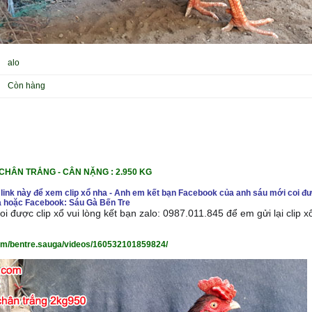
alo
Còn hàng
 CHÂN TRẮNG
- CÂN NẶ
NG : 2.950 KG
 link này để xem clip xổ nha - Anh em kết bạn Facebook của anh sáu mới coi đư
 hoặc Facebook: Sáu Gà Bến Tre
i được clip xổ vui lòng kết bạn zalo: 0987.011.845 để em gửi lại clip 
om/bentre.sauga/videos/160532101859824/