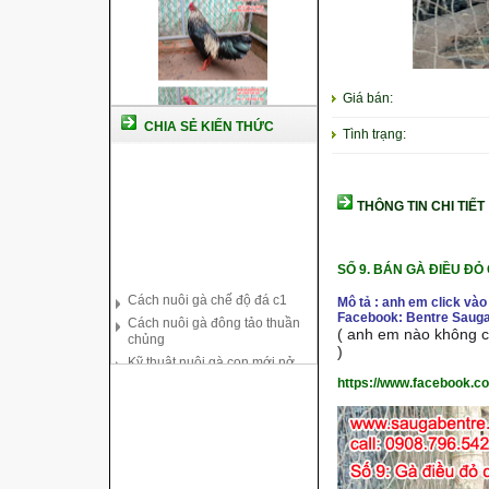
Giá bán:
CHIA SẺ KIẾN THỨC
Tình trạng:
THÔNG TIN CHI TIẾT
SỐ 9.
BÁN GÀ ĐIỀU ĐỎ
Cách nuôi gà chế độ đá c1
Cách nuôi gà đông tảo thuần
Mô tả : anh em click vào
chủng
Facebook: Bentre Sauga
Kỹ thuật nuôi gà con mới nở
( anh em nào không co
)
Hướng dẫn nuôi gà đá
Tại sao bạn cần biết cách nuôi
https://www.facebook.c
gà chọi ?
Cách điều trị bệnh sổ mũi cho
gà