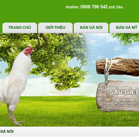
0908 796 542
Hotline:
anh Sáu
TRANG CHỦ
GIỚI THIỆU
BÁN GÀ NÒI
BÁN GÀ MỸ
GÀ NÒI