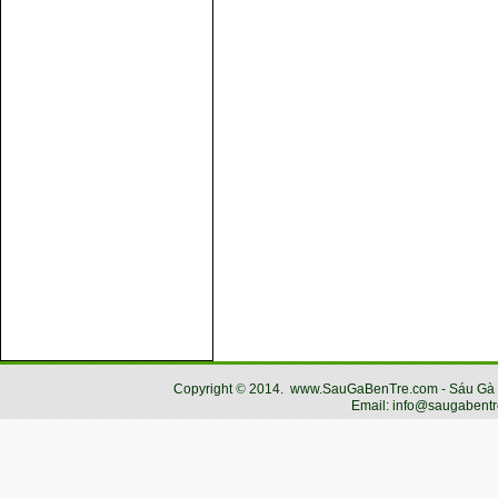
Copyright
©
2014.
www.SauGaBenTre.com - Sáu Gà Bến
Email: info@saugabentr