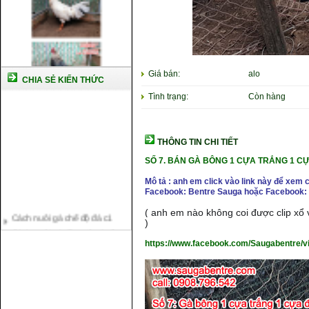
Giá bán:
alo
CHIA SẺ KIẾN THỨC
Tình trạng:
Còn hàng
THÔNG TIN CHI TIẾT
SỐ 7.
BÁN GÀ BÔNG 1 CỰA TRẮNG 1 C
Mô tả : anh em click vào link này để xem 
Facebook: Bentre Sauga hoặc Facebook: 
Cách nuôi gà chế độ đá c1
( anh em nào không coi được clip xổ v
Cách nuôi gà đông tảo thuần
)
chủng
https://www.facebook.com/Saugabentre/
Kỹ thuật nuôi gà con mới nở
Hướng dẫn nuôi gà đá
Tại sao bạn cần biết cách nuôi
gà chọi ?
Cách điều trị bệnh sổ mũi cho