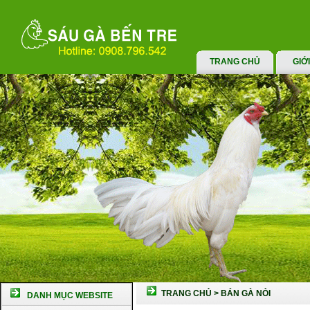
TRANG CHỦ
GIỚ
TRANG CHỦ
>
BÁN GÀ NÒI
DANH MỤC WEBSITE