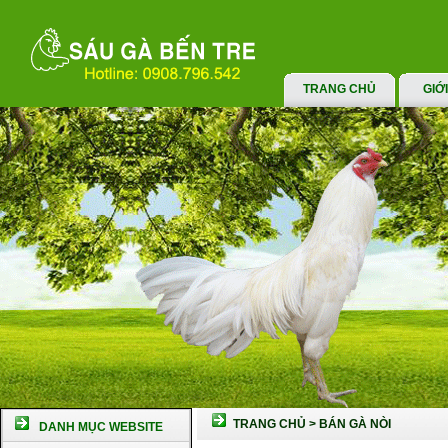
TRANG CHỦ
GIỚ
TRANG CHỦ
>
BÁN GÀ NÒI
DANH MỤC WEBSITE