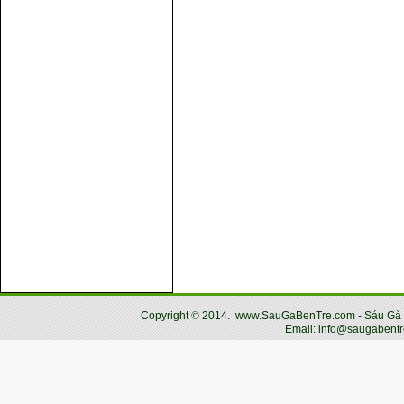
Copyright
©
2014.
www.SauGaBenTre.com - Sáu Gà Bến
Email: info@saugabentr