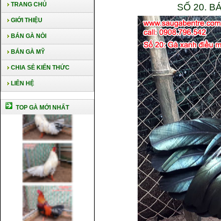
TRANG CHỦ
SỐ 20. B
GIỚI THIỆU
BÁN GÀ NÒI
BÁN GÀ MỸ
CHIA SẺ KIẾN THỨC
LIÊN HỆ
TOP GÀ MỚI NHẤT