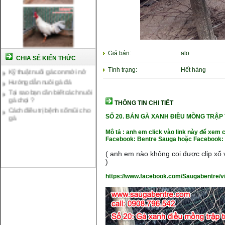
Cách nuôi gà chế độ đá c1
Cách nuôi gà đông tảo thuần
chủng
Giá bán:
alo
CHIA SẺ KIẾN THỨC
Kỹ thuật nuôi gà con mới nở
Tình trạng:
Hết hàng
Hướng dẫn nuôi gà đá
Tại sao bạn cần biết cách nuôi
gà chọi ?
Cách điều trị bệnh sổ mũi cho
THÔNG TIN CHI TIẾT
gà
SỐ 20.
BÁN GÀ XANH ĐIỀU MỒNG TRẬP 
Mô tả : anh em click vào link này để xem 
Facebook: Bentre Sauga hoặc Facebook: 
( anh em nào không coi được clip xổ v
)
https://www.facebook.com/Saugabentre/