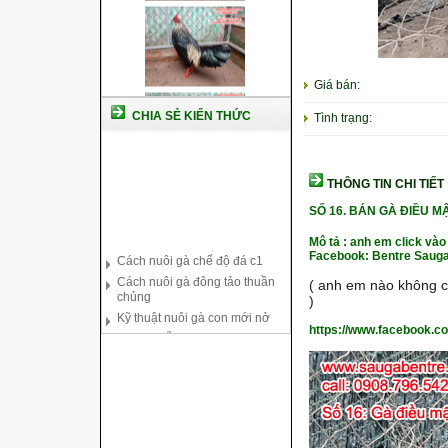
Giá bán:
CHIA SẺ KIẾN THỨC
Tình trạng:
THÔNG TIN CHI TIẾT
SỐ 16.
BÁN GÀ ĐIỀU M
Cách nuôi gà chế độ đá c1
Mô tả : anh em click vào
Cách nuôi gà đông tảo thuần
Facebook: Bentre Sauga
chủng
( anh em nào không co
Kỹ thuật nuôi gà con mới nở
)
Hướng dẫn nuôi gà đá
https://www.facebook.c
Tại sao bạn cần biết cách nuôi
gà chọi ?
Cách điều trị bệnh sổ mũi cho
gà