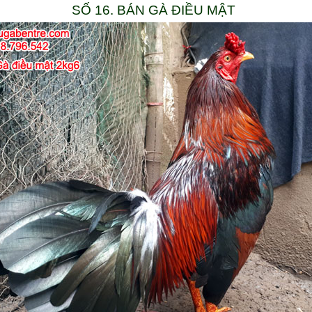
SỐ 16. BÁN GÀ ĐIỀU MẬT