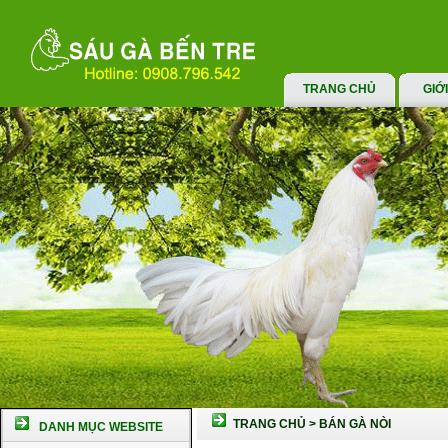
TRANG CHỦ
GIỚ
TRANG CHỦ
>
BÁN GÀ NÒI
DANH MỤC WEBSITE