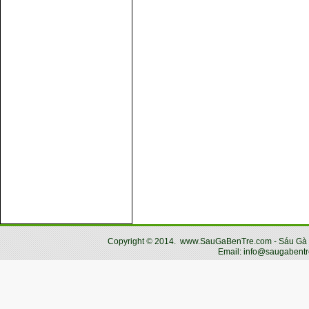
Copyright
©
2014.
www.SauGaBenTre.com - Sáu Gà Bến
Email: info@saugabentr