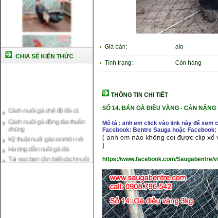
Giá bán:
alo
CHIA SẺ KIẾN THỨC
Tình trạng:
Còn hàng
THÔNG TIN CHI TIẾT
Cách nuôi gà chế độ đá c1
SỐ 14.
BÁN GÀ ĐIỀU VÀNG
- CÂN NẶ
NG 
Cách nuôi gà đông tảo thuần
chủng
Mô tả : anh em click vào link này để xem 
Facebook: Bentre Sauga hoặc Facebook: 
Kỹ thuật nuôi gà con mới nở
( anh em nào không coi được clip xổ v
Hướng dẫn nuôi gà đá
)
Tại sao bạn cần biết cách nuôi
gà chọi ?
https://www.facebook.com/Saugabentre/
Cách điều trị bệnh sổ mũi cho
gà