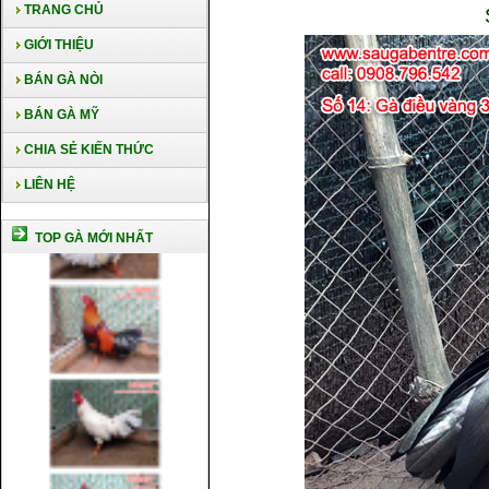
TRANG CHỦ
GIỚI THIỆU
BÁN GÀ NÒI
BÁN GÀ MỸ
CHIA SẺ KIẾN THỨC
LIÊN HỆ
TOP GÀ MỚI NHẤT