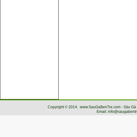
Copyright
©
2014.
www.SauGaBenTre.com - Sáu Gà Bến
Email: info@saugabentr