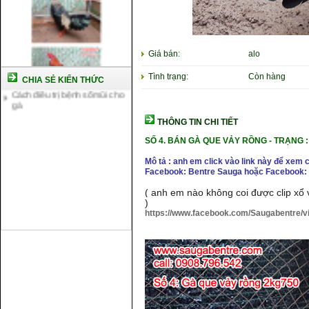
Cách nuôi gà đông tảo thuần
chủng
Kỹ thuật nuôi gà con mới nở
Hướng dẫn nuôi gà đá
Giá bán:
alo
Tại sao bạn cần biết cách nuôi
gà chọi ?
Tình trạng:
Còn hàng
CHIA SẺ KIẾN THỨC
Cách điều trị bệnh sổ mũi cho
gà
THÔNG TIN CHI TIẾT
SỐ 4. BÁN GÀ QUE VẢY RỒNG - TRẠNG :
Mô tả : anh em click vào link này để xem 
Facebook: Bentre Sauga hoặc Facebook: 
( anh em nào không coi được clip xổ v
)
https://www.facebook.com/Saugabentre/