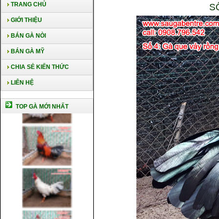
TRANG CHỦ
S
GIỚI THIỆU
BÁN GÀ NÒI
BÁN GÀ MỸ
CHIA SẺ KIẾN THỨC
LIÊN HỆ
TOP GÀ MỚI NHẤT
Cách nuôi gà chế độ đá c1