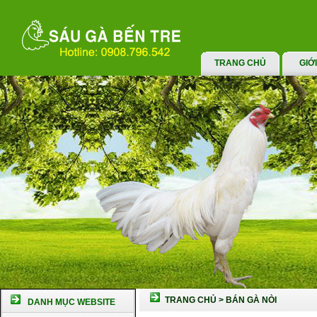
TRANG CHỦ
GIỚ
TRANG CHỦ
>
BÁN GÀ NÒI
DANH MỤC WEBSITE