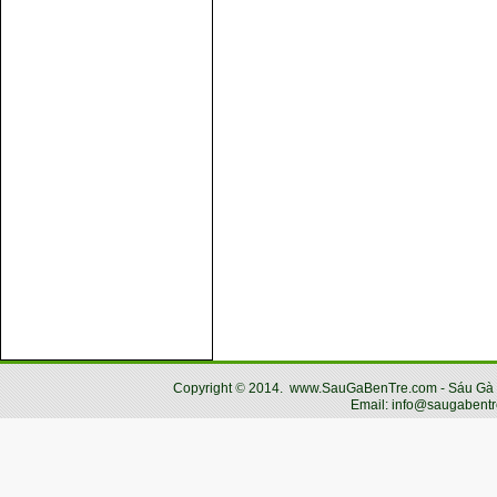
Copyright
©
2014.
www.SauGaBenTre.com - Sáu Gà Bến
Email: info@saugabentr