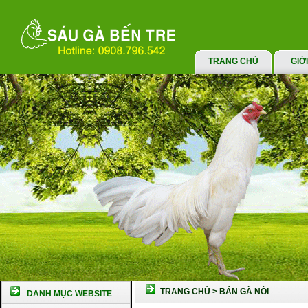
TRANG CHỦ
GIỚ
TRANG CHỦ
>
BÁN GÀ NÒI
DANH MỤC WEBSITE