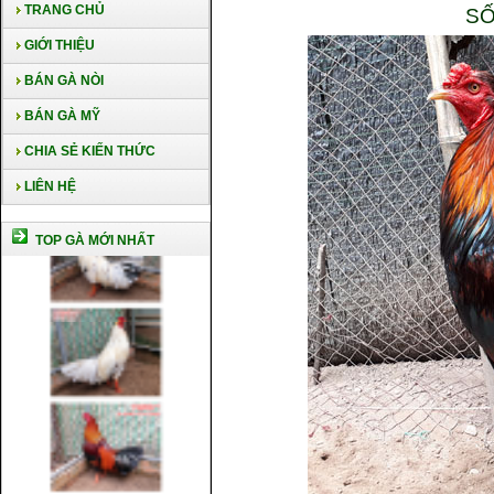
TRANG CHỦ
SỐ
GIỚI THIỆU
BÁN GÀ NÒI
BÁN GÀ MỸ
CHIA SẺ KIẾN THỨC
LIÊN HỆ
TOP GÀ MỚI NHẤT