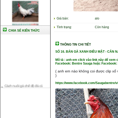
Giá bán:
alo
Tình trạng:
Còn hàng
CHIA SẺ KIẾN THỨC
THÔNG TIN CHI TIẾT
SỐ 16.
BÁN GÀ XANH ĐIỀU MẬT
- CÂN N
Mô tả : anh em click vào link này để xem 
Facebook: Bentre Sauga hoặc Facebook: 
( anh em nào không coi được clip xổ v
)
Cách nuôi gà chế độ đá c1
https://www.facebook.com/Saugabentre/
Cách nuôi gà đông tảo thuần
chủng
Kỹ thuật nuôi gà con mới nở
Hướng dẫn nuôi gà đá
Tại sao bạn cần biết cách nuôi
gà chọi ?
Cách điều trị bệnh sổ mũi cho