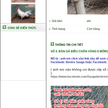
Giá bán:
alo
CHIA SẺ KIẾN THỨC
Tình trạng:
Còn hàng
THÔNG TIN CHI TIẾT
SỐ 4. BÁN GÀ ĐIỀU CHÂN VÀNG 8 MỐNG
Mô tả : anh em click vào link này để xem 
Facebook: Bentre Sauga hoặc Facebook: 
( anh em nào không coi được clip xổ v
)
https://www.facebook.com/Saugabentre/
Cách nuôi gà chế độ đá c1
Cách nuôi gà đông tảo thuần
chủng
Kỹ thuật nuôi gà con mới nở
Hướng dẫn nuôi gà đá
Tại sao bạn cần biết cách nuôi
gà chọi ?