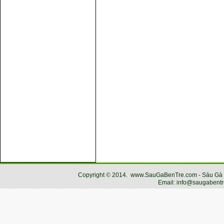
Copyright
©
2014.
www.SauGaBenTre.com - Sáu Gà Bến
Email: info@saugabentr