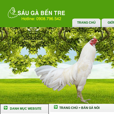
TRANG CHỦ
GIỚ
TRANG CHỦ
>
BÁN GÀ NÒI
DANH MỤC WEBSITE