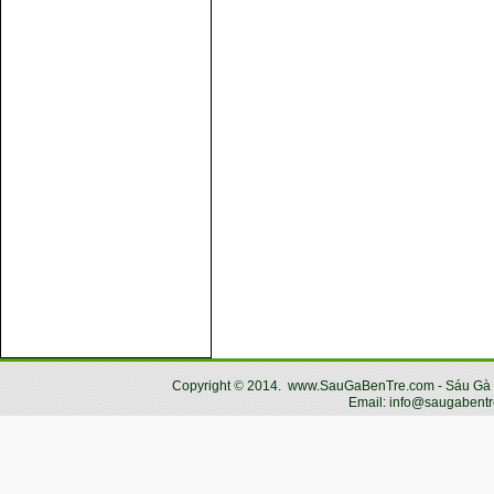
Copyright
©
2014.
www.SauGaBenTre.com - Sáu Gà Bến
Email: info@saugabentr