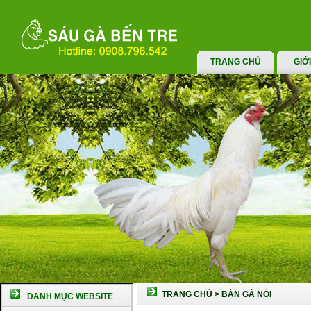
TRANG CHỦ
GIỚ
TRANG CHỦ
>
BÁN GÀ NÒI
DANH MỤC WEBSITE