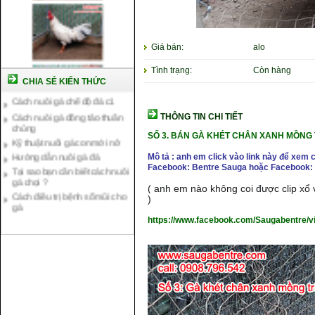
Giá bán:
alo
Tình trạng:
Còn hàng
CHIA SẺ KIẾN THỨC
Cách nuôi gà chế độ đá c1
Cách nuôi gà đông tảo thuần
THÔNG TIN CHI TIẾT
chủng
Kỹ thuật nuôi gà con mới nở
SỐ 3. BÁN GÀ KHÉT CHÂN XANH MỒNG 
Hướng dẫn nuôi gà đá
Mô tả : anh em click vào link này để xem 
Tại sao bạn cần biết cách nuôi
Facebook: Bentre Sauga hoặc Facebook: 
gà chọi ?
Cách điều trị bệnh sổ mũi cho
( anh em nào không coi được clip xổ v
gà
)
https://www.facebook.com/Saugabentre/