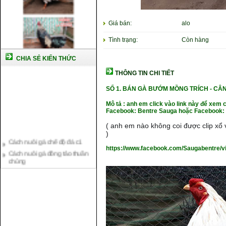
Giá bán:
alo
Tình trạng:
Còn hàng
CHIA SẺ KIẾN THỨC
THÔNG TIN CHI TIẾT
SỐ 1. BÁN GÀ BƯỚM MỒNG TRÍCH - C
Mô tả : anh em click vào link này để xem 
Facebook: Bentre Sauga hoặc Facebook: 
( anh em nào không coi được clip xổ v
Cách nuôi gà chế độ đá c1
)
Cách nuôi gà đông tảo thuần
https://www.facebook.com/Saugabentre/
chủng
Kỹ thuật nuôi gà con mới nở
Hướng dẫn nuôi gà đá
Tại sao bạn cần biết cách nuôi
gà chọi ?
Cách điều trị bệnh sổ mũi cho
gà