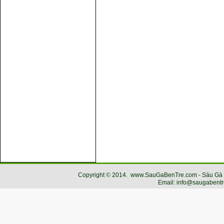
Copyright
©
2014.
www.SauGaBenTre.com - Sáu Gà Bến
Email: info@saugabentr