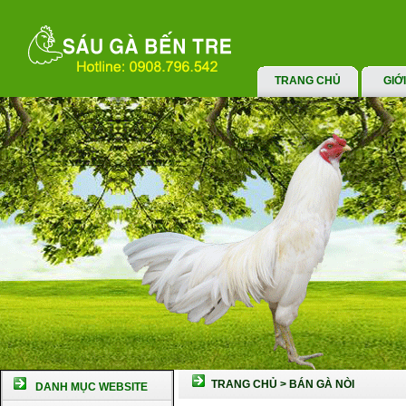
TRANG CHỦ
GIỚ
TRANG CHỦ
>
BÁN GÀ NÒI
DANH MỤC WEBSITE