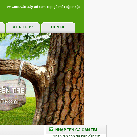
>> Click vào đây để xem Top gà mới cập nhật
KIẾN THỨC
LIÊN HỆ
NHẬP TÊN GÀ CẦN TÌM
Nhập tên con gà bạn cần tìm