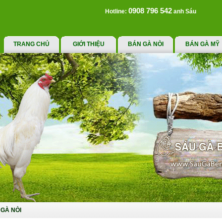
0908 796 542
Hotline:
anh Sáu
TRANG CHỦ
GIỚI THIỆU
BÁN GÀ NÒI
BÁN GÀ MỸ
GÀ NÒI