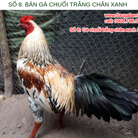
SỐ 8. BÁN GÀ CHUỐI TRẮNG CHÂN XANH