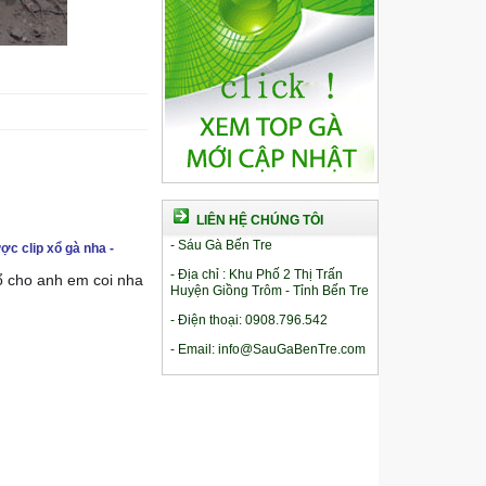
LIÊN HỆ CHÚNG TÔI
- Sáu Gà Bến Tre
ợc clip xổ gà nha -
- Địa chỉ : Khu Phố 2 Thị Trấn
xổ cho anh em coi nha
Huyện Giồng Trôm - Tỉnh Bến Tre
- Điện thoại: 0908.796.542
- Email: info@SauGaBenTre.com