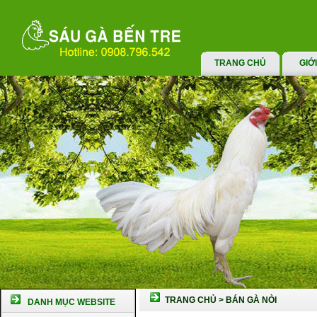
TRANG CHỦ
GIỚ
TRANG CHỦ
>
BÁN GÀ NÒI
DANH MỤC WEBSITE