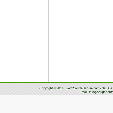
Copyright
©
2014.
www.SauGaBenTre.com - Sáu Gà Bến
Email: info@saugabentr