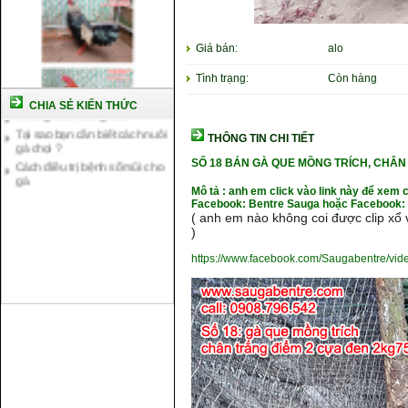
Cách nuôi gà chế độ đá c1
Cách nuôi gà đông tảo thuần
Giá bán:
alo
chủng
Tình trạng:
Còn hàng
Kỹ thuật nuôi gà con mới nở
Hướng dẫn nuôi gà đá
CHIA SẺ KIẾN THỨC
Tại sao bạn cần biết cách nuôi
gà chọi ?
THÔNG TIN CHI TIẾT
Cách điều trị bệnh sổ mũi cho
SỐ 18
BÁN GÀ QUE MỒNG TRÍCH, CHÂN
gà
Mô tả : anh em click vào link này để xem 
Facebook: Bentre Sauga hoặc Facebook: 
( anh em nào không coi được clip xổ v
)
https://www.facebook.com/Saugabentre/vi