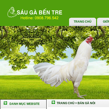
TRANG CHỦ
GIỚ
TRANG CHỦ
>
BÁN GÀ NÒI
DANH MỤC WEBSITE