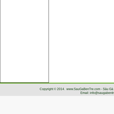
Copyright
©
2014.
www.SauGaBenTre.com - Sáu Gà Bến
Email: info@saugabentr