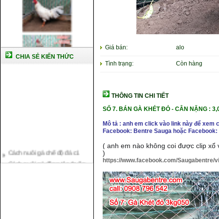
Giá bán:
alo
CHIA SẺ KIẾN THỨC
Tình trạng:
Còn hàng
THÔNG TIN CHI TIẾT
SỐ 7.
BÁN GÀ KHÉT ĐỎ
-
CÂN NẶNG : 3,
Mô tả : anh em click vào link này để xem 
Facebook: Bentre Sauga hoặc Facebook: 
Cách nuôi gà chế độ đá c1
( anh em nào không coi được clip xổ v
)
Cách nuôi gà đông tảo thuần
https://www.facebook.com/Saugabentre/
chủng
Kỹ thuật nuôi gà con mới nở
Hướng dẫn nuôi gà đá
Tại sao bạn cần biết cách nuôi
gà chọi ?
Cách điều trị bệnh sổ mũi cho
gà