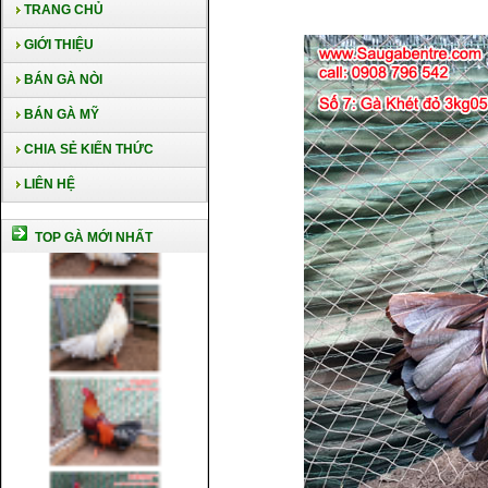
TRANG CHỦ
GIỚI THIỆU
BÁN GÀ NÒI
BÁN GÀ MỸ
CHIA SẺ KIẾN THỨC
LIÊN HỆ
TOP GÀ MỚI NHẤT