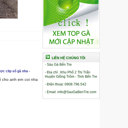
LIÊN HỆ CHÚNG TÔI
- Sáu Gà Bến Tre
ợc clip xổ gà nha -
- Địa chỉ : Khu Phố 2 Thị Trấn
Huyện Giồng Trôm - Tỉnh Bến Tre
xổ cho anh em coi nha
- Điện thoại: 0908.796.542
- Email: info@SauGaBenTre.com