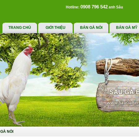
0908 796 542
Hotline:
anh Sáu
TRANG CHỦ
GIỚI THIỆU
BÁN GÀ NÒI
BÁN GÀ MỸ
GÀ NÒI