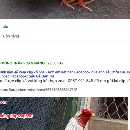
alo
Còn hàng
NG MỒNG TRẬP
- CÂN NẶNG : 2,650 KG
 link này để xem clip xổ nha - Anh em kết bạn Facebook của anh sáu mới coi đư
 hoặc Facebook: Sáu Gà Bến Tre
i được clip xổ vui lòng kết bạn zalo: 0987.011.845 để em gửi lại clip 
.com/Saugabentre/videos/967460633604710/