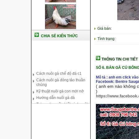
Giá bán:
CHIA SẺ KIẾN THỨC
Tình trạng:
THÔNG TIN CHI TIẾT
Cách nuôi gà chế độ đá c1
SỐ 6. BÁN GÀ CÚ BÔ
Cách nuôi gà đông tảo thuần
chủng
Mô tả : anh em click vào
Facebook: Bentre Sauga
Kỹ thuật nuôi gà con mới nở
( anh em nào không co
Hướng dẫn nuôi gà đá
)
https://www.facebook
Tại sao bạn cần biết cách nuôi
gà chọi ?
Cách điều trị bệnh sổ mũi cho
gà