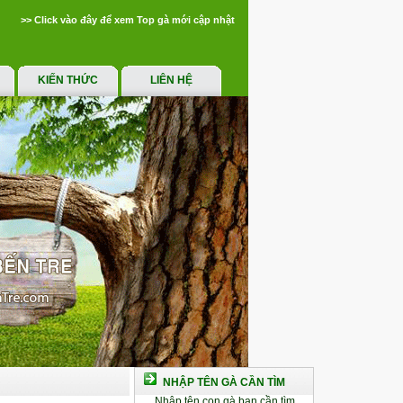
>> Click vào đây để xem Top gà mới cập nhật
KIẾN THỨC
LIÊN HỆ
NHẬP TÊN GÀ CẦN TÌM
Nhập tên con gà bạn cần tìm