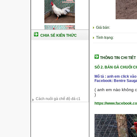
Giá bán:
CHIA SẺ KIẾN THỨC
Tình trạng:
THÔNG TIN CHI TIẾT
SỐ 2. BÁN GÀ CHUỐI 
Mô tả : anh em click vào
Facebook: Bentre Sauga
( anh em nào không co
Cách nuôi gà chế độ đá c1
)
Cách nuôi gà đông tảo thuần
chủng
https://www.facebook.c
Kỹ thuật nuôi gà con mới nở
Hướng dẫn nuôi gà đá
Tại sao bạn cần biết cách nuôi
gà chọi ?
Cách điều trị bệnh sổ mũi cho
gà