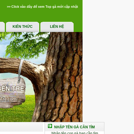
>> Click vào đây để xem Top gà mới cập nhật
KIẾN THỨC
LIÊN HỆ
NHẬP TÊN GÀ CẦN TÌM
Nhập tên con gà bạn cần tìm