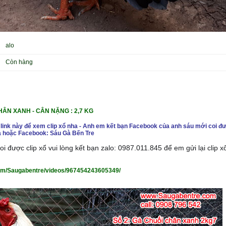
alo
Còn hàng
CHÂN XANH
- CÂN NẶNG : 2,7 KG
 link này để xem clip xổ nha - Anh em kết bạn Facebook của anh sáu mới coi đư
 hoặc Facebook: Sáu Gà Bến Tre
i được clip xổ vui lòng kết bạn zalo: 0987.011.845 để em gửi lại clip 
om/Saugabentre/videos/967454243605349/