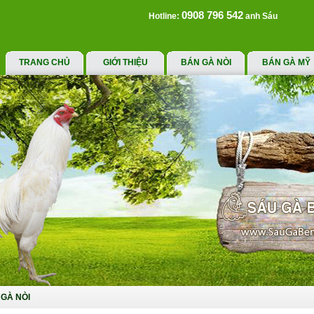
0908 796 542
Hotline:
anh Sáu
TRANG CHỦ
GIỚI THIỆU
BÁN GÀ NÒI
BÁN GÀ MỸ
GÀ NÒI