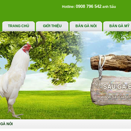
0908 796 542
Hotline:
anh Sáu
TRANG CHỦ
GIỚI THIỆU
BÁN GÀ NÒI
BÁN GÀ MỸ
GÀ NÒI