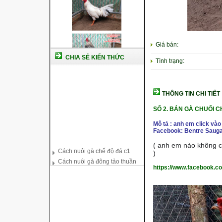
Giá bán:
CHIA SẺ KIẾN THỨC
Tình trạng:
THÔNG TIN CHI TIẾT
SỐ 2. BÁN GÀ CHUỐI 
Mô tả : anh em click vào
Facebook: Bentre Sauga
Cách nuôi gà chế độ đá c1
( anh em nào không co
Cách nuôi gà đông tảo thuần
)
chủng
Kỹ thuật nuôi gà con mới nở
https://www.facebook.c
Hướng dẫn nuôi gà đá
Tại sao bạn cần biết cách nuôi
gà chọi ?
Cách điều trị bệnh sổ mũi cho
gà