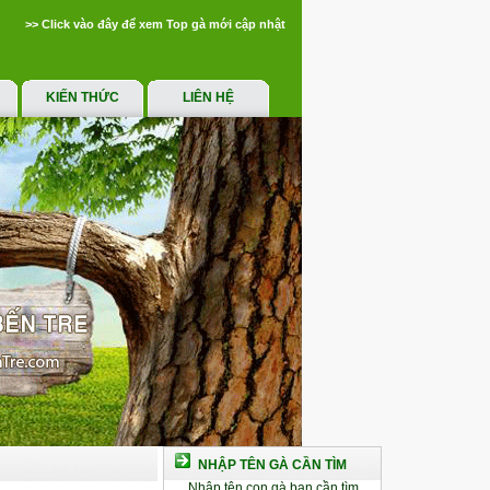
>> Click vào đây để xem Top gà mới cập nhật
KIẾN THỨC
LIÊN HỆ
NHẬP TÊN GÀ CẦN TÌM
Nhập tên con gà bạn cần tìm