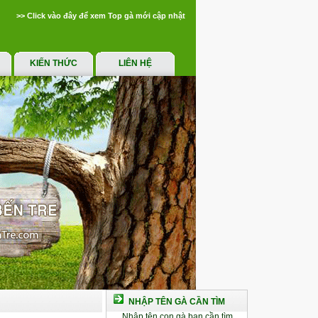
>> Click vào đây để xem Top gà mới cập nhật
KIẾN THỨC
LIÊN HỆ
NHẬP TÊN GÀ CẦN TÌM
Nhập tên con gà bạn cần tìm