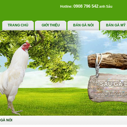
0908 796 542
Hotline:
anh Sáu
TRANG CHỦ
GIỚI THIỆU
BÁN GÀ NÒI
BÁN GÀ MỸ
GÀ NÒI