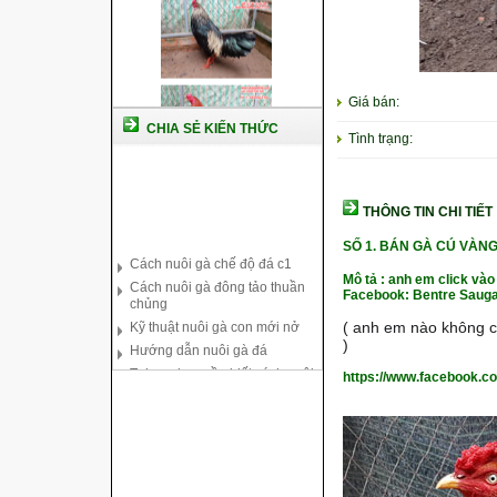
Giá bán:
CHIA SẺ KIẾN THỨC
Tình trạng:
THÔNG TIN CHI TIẾT
Cách nuôi gà chế độ đá c1
SỐ 1. BÁN GÀ CÚ VÀN
Cách nuôi gà đông tảo thuần
chủng
Mô tả : anh em click vào
Facebook: Bentre Sauga
Kỹ thuật nuôi gà con mới nở
Hướng dẫn nuôi gà đá
( anh em nào không co
Tại sao bạn cần biết cách nuôi
)
gà chọi ?
https://www.facebook.c
Cách điều trị bệnh sổ mũi cho
gà