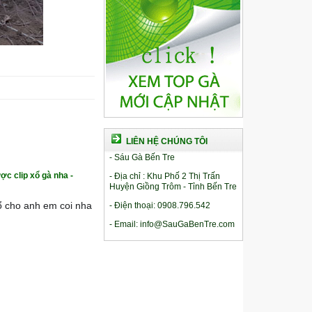
LIÊN HỆ CHÚNG TÔI
- Sáu Gà Bến Tre
ợc clip xổ gà nha -
- Địa chỉ : Khu Phố 2 Thị Trấn
Huyện Giồng Trôm - Tỉnh Bến Tre
xổ cho anh em coi nha
- Điện thoại: 0908.796.542
- Email: info@SauGaBenTre.com