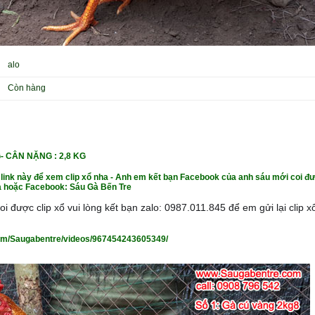
alo
Còn hàng
G- CÂN NẶNG
: 2,8 KG
 link này để xem clip xổ nha - Anh em kết bạn Facebook của anh sáu mới coi đư
 hoặc Facebook: Sáu Gà Bến Tre
i được clip xổ vui lòng kết bạn zalo: 0987.011.845 để em gửi lại clip 
om/Saugabentre/videos/967454243605349/