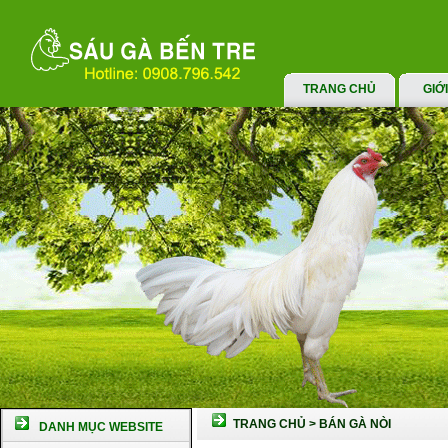
TRANG CHỦ
GIỚ
TRANG CHỦ
>
BÁN GÀ NÒI
DANH MỤC WEBSITE