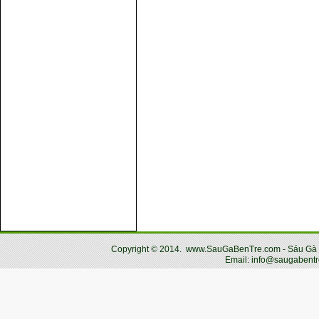
Copyright
©
2014.
www.SauGaBenTre.com - Sáu Gà Bến
Email: info@saugabentr