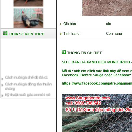
Giá bán:
alo
Tình trạng:
Còn hàng
CHIA SẺ KIẾN THỨC
THÔNG TIN CHI TIẾT
SỐ 1. BÁN GÀ XANH ĐIỀU MỒNG TRÍCH
Mô tả : anh em click vào link này để xem 
Cách nuôi gà chế độ đá c1
Facebook: Bentre Sauga hoặc Facebook: 
Cách nuôi gà đông tảo thuần
chủng
https://www.facebook.com/gatre.phannam
Kỹ thuật nuôi gà con mới nở
Hướng dẫn nuôi gà đá
Tại sao bạn cần biết cách nuôi
gà chọi ?
Cách điều trị bệnh sổ mũi cho
gà