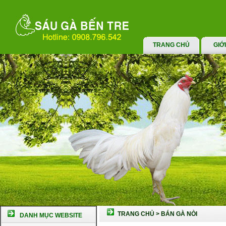
TRANG CHỦ
GIỚ
TRANG CHỦ
>
BÁN GÀ NÒI
DANH MỤC WEBSITE