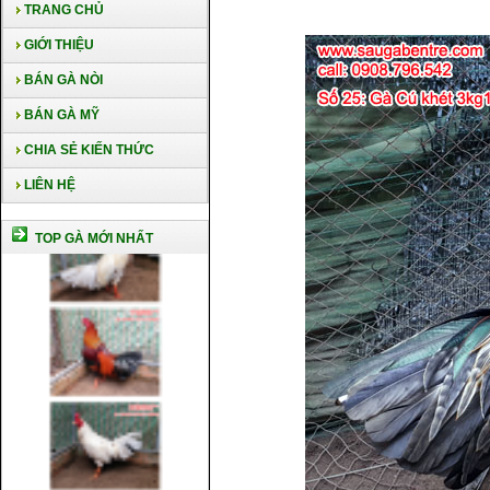
TRANG CHỦ
GIỚI THIỆU
BÁN GÀ NÒI
BÁN GÀ MỸ
CHIA SẺ KIẾN THỨC
LIÊN HỆ
TOP GÀ MỚI NHẤT