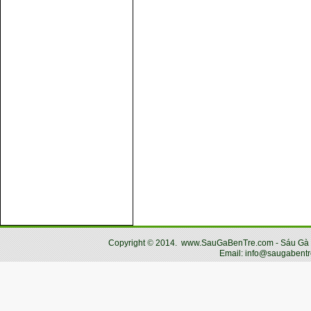
Copyright
©
2014.
www.SauGaBenTre.com - Sáu Gà Bến
Email: info@saugabentr