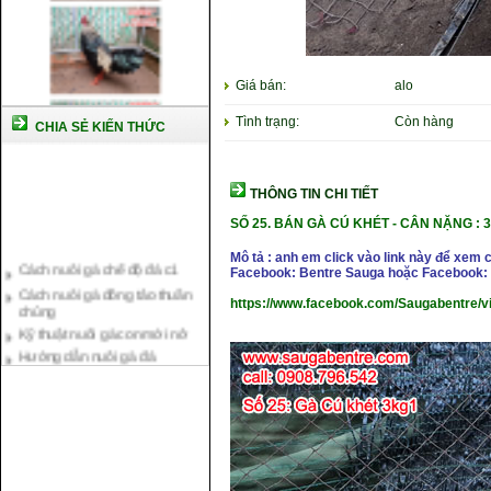
Giá bán:
alo
Tình trạng:
Còn hàng
CHIA SẺ KIẾN THỨC
THÔNG TIN CHI TIẾT
SỐ 25.
BÁN GÀ CÚ KHÉT
- CÂN NẶ
NG : 
Cách nuôi gà chế độ đá c1
Mô tả : anh em click vào link này để xem 
Facebook: Bentre Sauga hoặc Facebook: 
Cách nuôi gà đông tảo thuần
chủng
https://www.facebook.com/Saugabentre/
Kỹ thuật nuôi gà con mới nở
Hướng dẫn nuôi gà đá
Tại sao bạn cần biết cách nuôi
gà chọi ?
Cách điều trị bệnh sổ mũi cho
gà