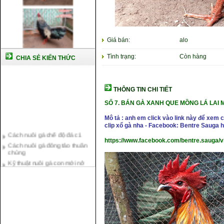
Giá bán:
alo
Tình trạng:
Còn hàng
CHIA SẺ KIẾN THỨC
THÔNG TIN CHI TIẾT
SỐ 7.
BÁN GÀ XANH QUE MỒNG LÁ LAI 
Mô tả : anh em click vào link này để xem
clip xổ gà nha - Facebook: Bentre Sauga
Cách nuôi gà chế độ đá c1
Cách nuôi gà đông tảo thuần
https://www.facebook.com/bentre.sauga/
chủng
Kỹ thuật nuôi gà con mới nở
Hướng dẫn nuôi gà đá
Tại sao bạn cần biết cách nuôi
gà chọi ?
Cách điều trị bệnh sổ mũi cho
gà