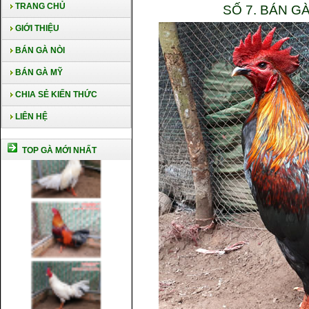
TRANG CHỦ
SỐ 7. BÁN G
GIỚI THIỆU
BÁN GÀ NÒI
BÁN GÀ MỸ
CHIA SẺ KIẾN THỨC
LIÊN HỆ
TOP GÀ MỚI NHẤT