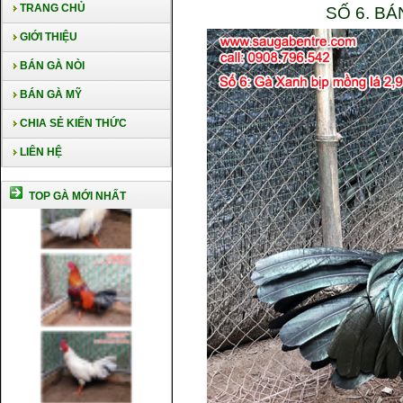
TRANG CHỦ
SỐ 6. B
GIỚI THIỆU
BÁN GÀ NÒI
BÁN GÀ MỸ
CHIA SẺ KIẾN THỨC
LIÊN HỆ
TOP GÀ MỚI NHẤT