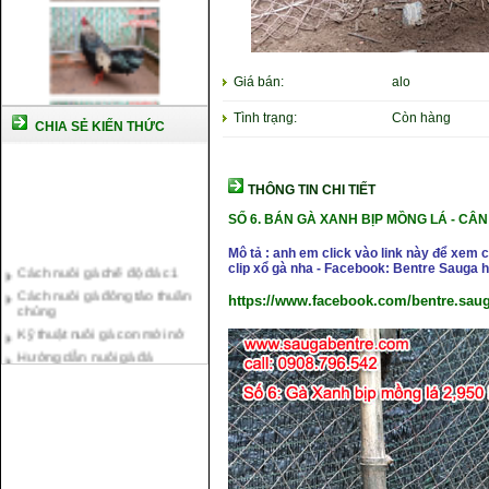
Giá bán:
alo
Tình trạng:
Còn hàng
CHIA SẺ KIẾN THỨC
THÔNG TIN CHI TIẾT
SỐ 6. BÁN GÀ XANH BỊP MỒNG LÁ
- CÂN
Mô tả : anh em click vào link này để xem
Cách nuôi gà chế độ đá c1
clip xổ gà nha - Facebook: Bentre Sauga
Cách nuôi gà đông tảo thuần
chủng
https://www.facebook.com/bentre.sau
Kỹ thuật nuôi gà con mới nở
Hướng dẫn nuôi gà đá
Tại sao bạn cần biết cách nuôi
gà chọi ?
Cách điều trị bệnh sổ mũi cho
gà