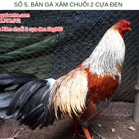
SỐ 5. BÁN GÀ XÁM CHUỐI 2 CỰA ĐEN