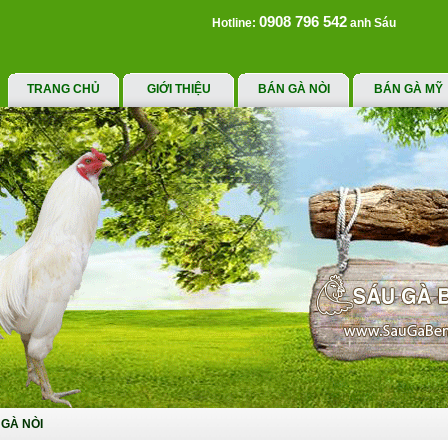
0908 796 542
Hotline:
anh Sáu
TRANG CHỦ
GIỚI THIỆU
BÁN GÀ NÒI
BÁN GÀ MỸ
GÀ NÒI