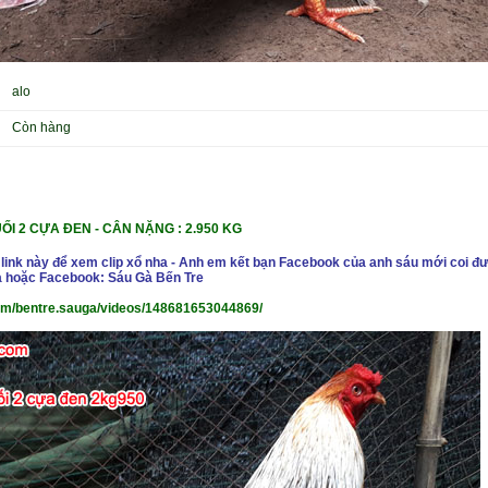
alo
Còn hàng
I 2 CỰA ĐEN - CÂN NẶNG : 2.950 KG
 link này để xem clip xổ nha - Anh em kết bạn Facebook của anh sáu mới coi đư
 hoặc Facebook: Sáu Gà Bến Tre
om/bentre.sauga/videos/148681653044869/