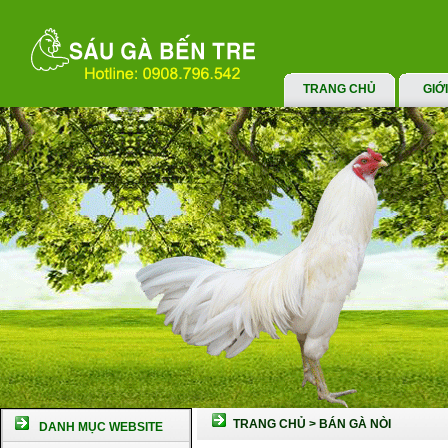
TRANG CHỦ
GIỚ
TRANG CHỦ
>
BÁN GÀ NÒI
DANH MỤC WEBSITE