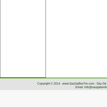
Copyright
©
2014.
www.SauGaBenTre.com - Sáu Gà Bến
Email: info@saugabentr