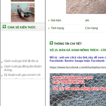
Giá bán:
alo
CHIA SẺ KIẾN THỨC
Tình trạng:
Còn hàng
THÔNG TIN CHI TIẾT
SỐ 15.
BÁN GÀ XANH MỒNG TRÍCH
- CÂ
Cách nuôi gà chế độ đá c1
Mô tả : anh em click vào link này để xem 
Facebook: Bentre Sauga hoặc Facebook: 
Cách nuôi gà đông tảo thuần
chủng
https://www.facebook.com/khanhphan.kev
Kỹ thuật nuôi gà con mới nở
Hướng dẫn nuôi gà đá
Tại sao bạn cần biết cách nuôi
gà chọi ?
Cách điều trị bệnh sổ mũi cho
gà