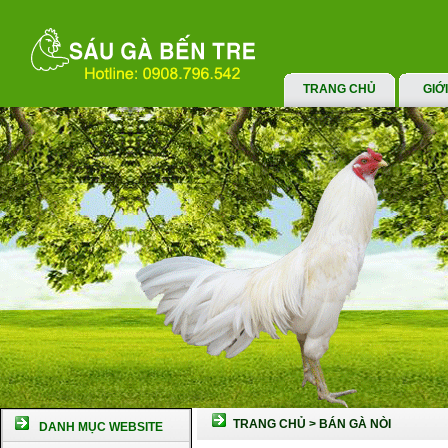
TRANG CHỦ
GIỚ
TRANG CHỦ
>
BÁN GÀ NÒI
DANH MỤC WEBSITE