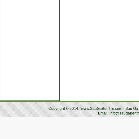
Copyright
©
2014.
www.SauGaBenTre.com - Sáu Gà Bến
Email: info@saugabentr