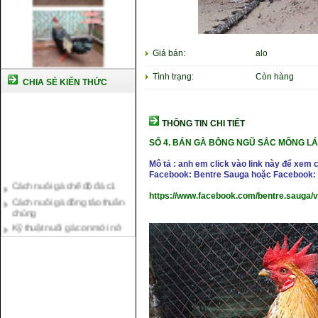
Giá bán:
alo
Tình trạng:
Còn hàng
CHIA SẺ KIẾN THỨC
THÔNG TIN CHI TIẾT
SỐ 4. BÁN GÀ BÔNG NGŨ SẮC MỒNG LÁ -
Mô tả : anh em click vào link này để xem 
Cách nuôi gà chế độ đá c1
Facebook: Bentre Sauga hoặc Facebook: 
Cách nuôi gà đông tảo thuần
https://www.facebook.com/bentre.sauga/
chủng
Kỹ thuật nuôi gà con mới nở
Hướng dẫn nuôi gà đá
Tại sao bạn cần biết cách nuôi
gà chọi ?
Cách điều trị bệnh sổ mũi cho
gà