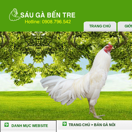
TRANG CHỦ
GIỚ
TRANG CHỦ
>
BÁN GÀ NÒI
DANH MỤC WEBSITE