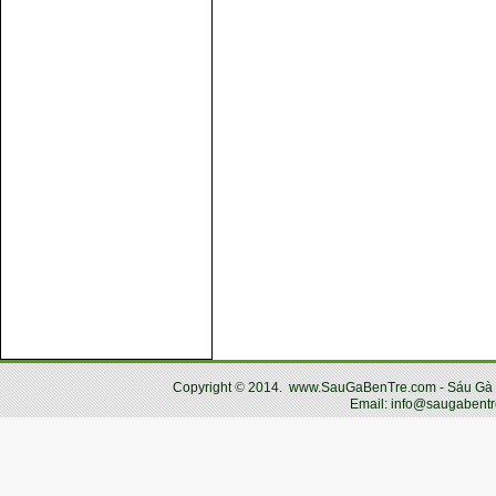
Copyright
©
2014.
www.SauGaBenTre.com - Sáu Gà Bến
Email: info@saugabentr