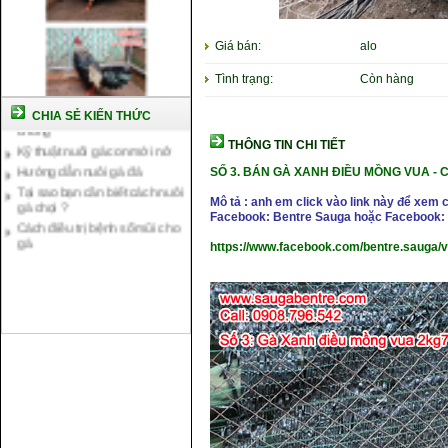
Giá bán:
alo
Cách nuôi gà chế độ đá c1
Tình trạng:
Còn hàng
Cách nuôi gà đông tảo thuần
chủng
CHIA SẺ KIẾN THỨC
Kỹ thuật nuôi gà con mới nở
THÔNG TIN CHI TIẾT
Hướng dẫn nuôi gà đá
SỐ 3. BÁN GÀ XANH ĐIỀU MỒNG VUA -
C
Tại sao bạn cần biết cách nuôi
gà chọi ?
Mô tả : anh em click vào link này để xem 
Cách điều trị bệnh sổ mũi cho
Facebook: Bentre Sauga hoặc Facebook: 
gà
https://www.facebook.com/bentre.sauga/