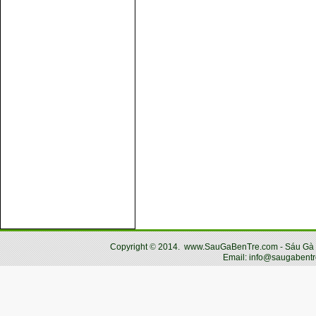
Copyright
©
2014.
www.SauGaBenTre.com - Sáu Gà Bến
Email: info@saugabentr