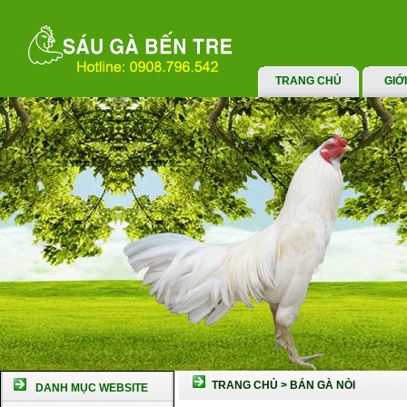
TRANG CHỦ
GIỚ
TRANG CHỦ
>
BÁN GÀ NÒI
DANH MỤC WEBSITE