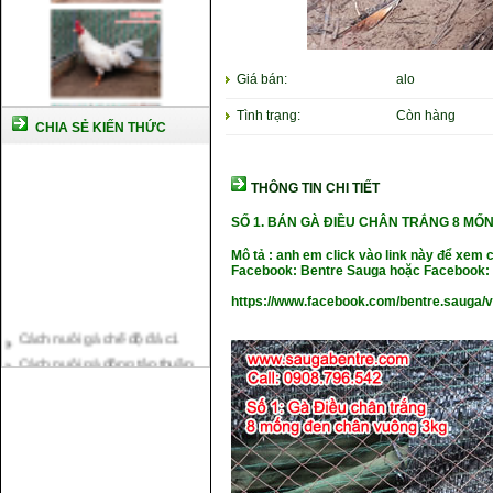
Giá bán:
alo
Tình trạng:
Còn hàng
CHIA SẺ KIẾN THỨC
THÔNG TIN CHI TIẾT
SỐ 1. BÁN GÀ ĐIỀU CHÂN TRẮNG 8 MỐ
Mô tả : anh em click vào link này để xem 
Facebook: Bentre Sauga hoặc Facebook: 
https://www.facebook.com/bentre.sauga/
Cách nuôi gà chế độ đá c1
Cách nuôi gà đông tảo thuần
chủng
Kỹ thuật nuôi gà con mới nở
Hướng dẫn nuôi gà đá
Tại sao bạn cần biết cách nuôi
gà chọi ?
Cách điều trị bệnh sổ mũi cho
gà